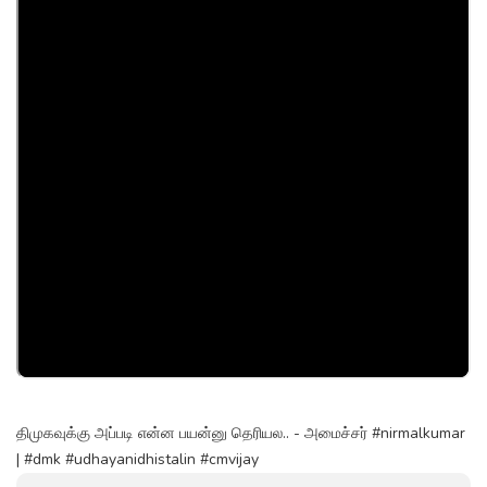
திமுகவுக்கு அப்படி என்ன பயன்னு தெரியல.. - அமைச்சர் #nirmalkumar
| #dmk #udhayanidhistalin #cmvijay