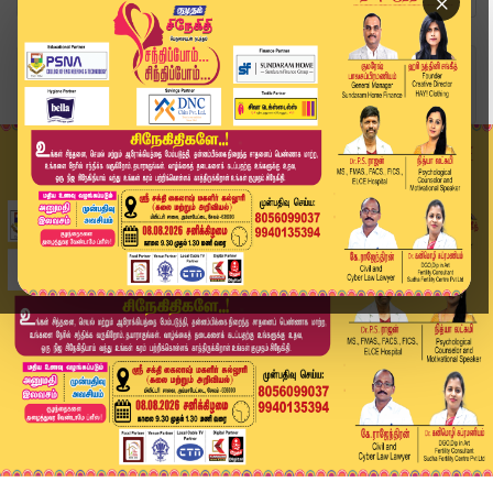
×
Home
வீடியோ ஸ்டோரி
திமுகவுக்கு அப்படி என்ன பயன்னு தெரியல.. - அமைச்...