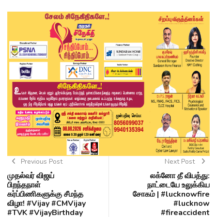
Previous Post
Next Post
முதல்வர் விஜய்
லக்னோ தீ விபத்து:
பிறந்தநாள்
நாட்டையே உலுக்கிய
கர்ப்பிணிகளுக்கு சீமந்த
சோகம் | #lucknowfire
விழா! #Vijay #CMVijay
#lucknow
#TVK #VijayBirthday
#fireaccident