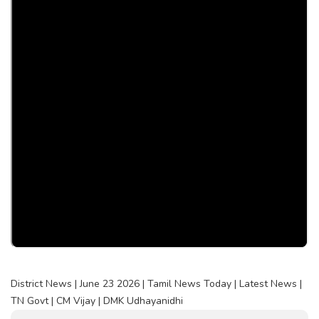
District News | June 23 2026 | Tamil News Today | Latest News |
TN Govt | CM Vijay | DMK Udhayanidhi