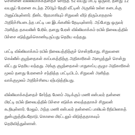
சென்னை வில்லிவாக்கத்தைச் சேர்ந்த 52 வயது பாட்டி ஒருவர், தனது 12
வயதுப் பேரனை கடந்த 20ஆம் தேதி வீட்டின் அருகில் உள்ள கடைக்கு
அனுப்பியுள்ளார். நீண்ட நேரமாகியும் சிறுவன் வீடு திரும்பாததால்
அதிர்ச்சியடைந்த பாட்டி பல இடங்களில் தேடியுள்ளார். அப்போது ஒருவர்
அளித்த தகவலின் பேரில், தனது பேரன் வில்லிவாக்கம் ரயில் நிலையத்தில்
பிச்சை எடுத்துக்கொண்டிருப்பது தெரிய வந்தது.
பாட்டி வில்லிவாக்கம் ரயில் நிலையத்திற்குச் சென்றபோது, சிறுவனை
கெல்லீஸ் குழந்தைகள் காப்பகத்திற்கு அதிகாரிகள் அழைத்துச் சென்று
விட்டது தெரிய வந்தது. அங்கு குழந்தைகள் பாதுகாப்பு குழும அதிகாரிகள்
மூலம் தனது பேரனைச் சந்தித்த பாட்டியிடம், சிறுவன் அளித்த
வாக்குமூலம் அதிர்ச்சியை ஏற்படுத்தியது.
வில்லிவாக்கத்தைச் சேர்ந்த மேளம் அடிக்கும் மணி என்பவர் தன்னை
மிரட்டி ரயில் நிலையத்தில் பிச்சை எடுக்க வைத்ததாகச் சிறுவன்
கூறியுள்ளார். மேலும், அந்த மணி என்பவர் தன்னைப் பாலியல் ரீதியிலாகத்
துன்புறுத்தியதோடு, கொலை மிரட்டலும் விடுத்ததாகவும்
தெரிவித்துள்ளான்.