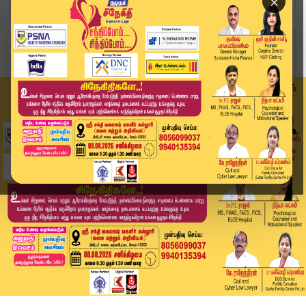
×
Home
தமிழ்நாடு
12 வயது சிறுவனைப் பிச்சை எடுக்க வைத்து பாலியல் ...