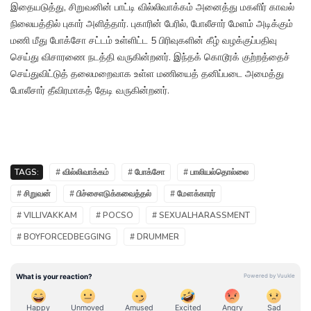
இதையடுத்து, சிறுவனின் பாட்டி வில்லிவாக்கம் அனைத்து மகளிர் காவல்
நிலையத்தில் புகார் அளித்தார். புகாரின் பேரில், போலீசார் மேளம் அடிக்கும்
மணி மீது போக்சோ சட்டம் உள்ளிட்ட 5 பிரிவுகளின் கீழ் வழக்குப்பதிவு
செய்து விசாரணை நடத்தி வருகின்றனர். இந்தக் கொடூரக் குற்றத்தைச்
செய்துவிட்டுத் தலைமறைவாக உள்ள மணியைத் தனிப்படை அமைத்து
போலீசார் தீவிரமாகத் தேடி வருகின்றனர்.
TAGS:
# வில்லிவாக்கம்
# போக்சோ
# பாலியல்தொல்லை
# சிறுவன்
# பிச்சைஎடுக்கவைத்தல்
# மேளக்காரர்
# VILLIVAKKAM
# POCSO
# SEXUALHARASSMENT
# BOYFORCEDBEGGING
# DRUMMER