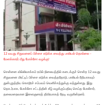
12 வயது சிறுவனைப் பிச்சை எடுக்க வைத்து பாலியல் தொல்லை -
மேளக்காரர் மீது போக்சோ வழக்கு!
சென்னை வில்லிவாக்கம் ரயில் நிலையத்தில் கடைக்குச் சென்ற 12 வயது
சிறுவனை மிரட்டிப் பிச்சை எடுக்க வைத்ததோடு, பாலியல் ரீதியாகவும்
துன்புறுத்திய கொடூரச் சம்பவம் வெளிச்சத்துக்கு வந்துள்ளது. இது
தொடர்பாக, போக்சோ சட்டத்தின் கீழ் வழக்குப்பதிவு செய்த போலீசார்,
தலைமறைவான இளைஞரைத் தீவிரமாகத் தேடி வருகின்றனர்.