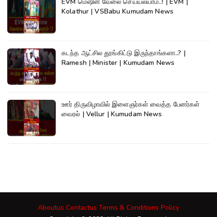
EVM மெஷின் வேலை செய்யலயாம்..! | EVM |
Kolathur | VSBabu Kumudam News
கடந்த ஆட்சில தூங்கிட்டு இருந்தாங்களா..? |
Ramesh | Minister | Kumudam News
ஊர் திருவிழாவில் இளைஞர்கள் வைத்த பேனர்கள்
வைரல் | Vellur | Kumudam News
Aboutus
Contactus
Terms & Conditions
Policy