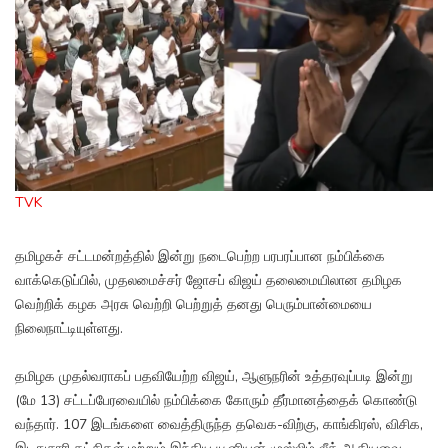
TVK
தமிழகச் சட்டமன்றத்தில் இன்று நடைபெற்ற பரபரப்பான நம்பிக்கை
வாக்கெடுப்பில், முதலமைச்சர் ஜோசப் விஜய் தலைமையிலான தமிழக
வெற்றிக் கழக அரசு வெற்றி பெற்றுத் தனது பெரும்பான்மையை
நிலைநாட்டியுள்ளது.
தமிழக முதல்வராகப் பதவியேற்ற விஜய், ஆளுநரின் உத்தரவுப்படி இன்று
(மே 13) சட்டப்பேரவையில் நம்பிக்கை கோரும் தீர்மானத்தைக் கொண்டு
வந்தார். 107 இடங்களை வைத்திருந்த தவெக-விற்கு, காங்கிரஸ், விசிக,