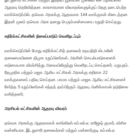
இடதுசாரி கட்சிகள் மற்றும் இந்திய யூனியன் முஸ்லிம் லீக் ஆகியவை
ஆதரவு தெரிவித்தன. காரசாரமான விவாதங்களுக்குப் பிறகு நடைபெற்ற
வாக்கெடுப்பில், தவெக அரசுக்கு ஆதரவாக 144 வாக்குகள் கிடைத்தன.
இதன் மூலம் தவெக அரசு தனது பெரும்பான்மையை உறுதி செய்தது.
எதிர்க்கட்சிகளின் நிலைப்பாடும் வெளிநடப்பும்
வாக்கெடுப்பின் போது எதிர்க்கட்சித் தலைவர் உதயநிதி ஸ்டாலின்
தலைமையிலான திமுக உறுப்பினர்கள், அரசின் செயல்பாடுகளைக்
கடுமையாக விமர்சித்து அவையிலிருந்து வெளிநடப்பு செய்தனர். மறுபுறம்,
தேமுதிக மற்றும் மஜக ஆகிய கட்சிகள் அரசுக்கு எதிராக 22
வாக்குகளைப் பதிவு செய்தன. பாமக மற்றும் பாஜக ஆகிய கட்சிகளைச்
சேர்ந்த 5 உறுப்பினர்கள் எந்தத் தரப்பிற்கும் ஆதரவு அளிக்காமல் நடுநிலை
வகித்தனர்.
அரசியல் கட்சிகளின் ஆதரவு விவரம்
தவெக அரசுக்கு ஆதரவாகக் காங்கிரஸ் எம்.எல்.ஏ. ராஜேஷ் குமார், விசிக
வன்னியரசு, இடதுசாரி தலைவர்கள் மற்றும் மன்னார்குடி எம்.எல்.ஏ.