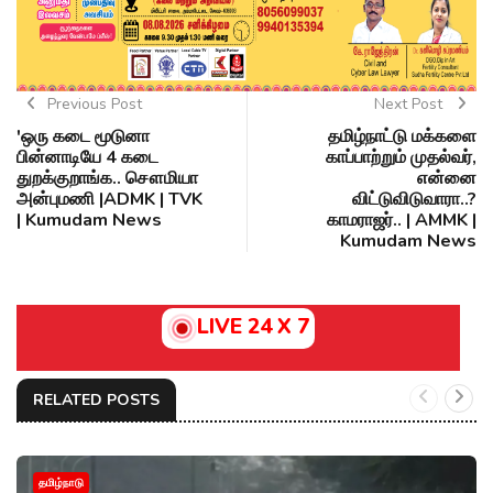
Previous Post
Next Post
'ஒரு கடை மூடுனா
தமிழ்நாட்டு மக்களை
பின்னாடியே 4 கடை
காப்பாற்றும் முதல்வர்,
துறக்குறாங்க.. சௌமியா
என்னை
அன்புமணி |ADMK | TVK
விட்டுவிடுவாரா..?
| Kumudam News
காமராஜர்.. | AMMK |
Kumudam News
LIVE 24 X 7
RELATED POSTS
தமிழ்நாடு