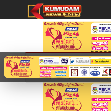
முகப்பு
விளையாட்டு
அண்மை
தமிழ்நாட
Home
தமிழ்நாடு
திருவண்ணாமலை சம்பவம்: ஆந்தி