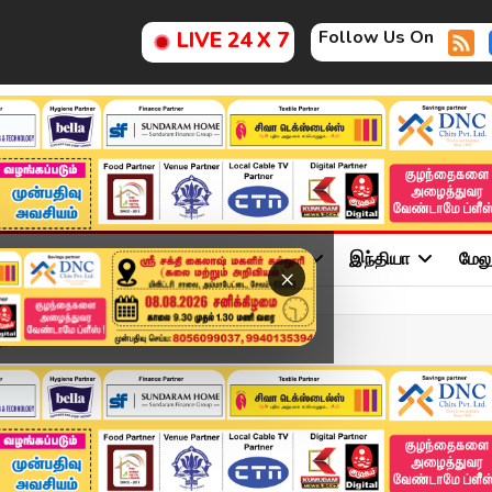
Follow Us On
LIVE 24 X 7
ு
சினிமா
அரசியல்
விளையாட்டு
இந்தியா
மேல
×
ரப் பெண்ணைப் பாலியல்...