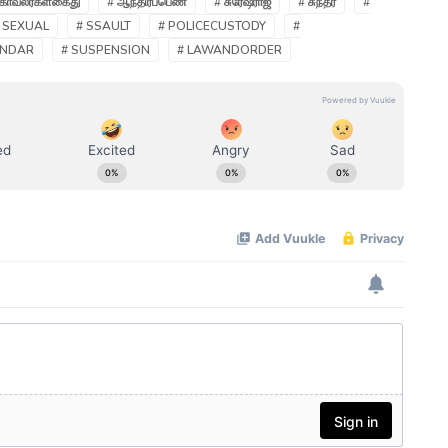
 காவலர்கள்கைது
# ஆந்திரப்பெண்
# சுரேஷ்ராஜ்
# சுந்தர்
#
 SEXUAL
# SSAULT
# POLICECUSTODY
#
UNDAR
# SUSPENSION
# LAWANDORDER