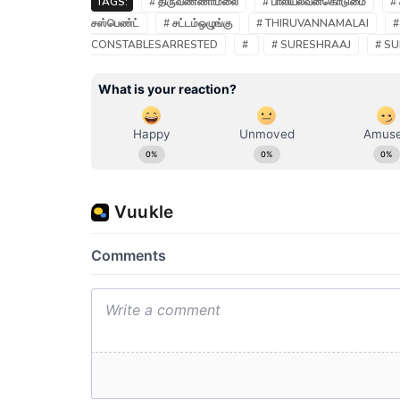
TAGS:
# திருவண்ணாமலை
# பாலியல்வன்கொடுமை
#
சஸ்பெண்ட்
# சட்டம்ஒழுங்கு
# THIRUVANNAMALAI
#
CONSTABLESARRESTED
#
# SURESHRAAJ
# S