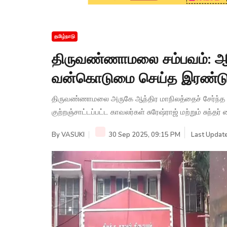
தமிழ்நாடு
திருவண்ணாமலை சம்பவம்: ஆந
வன்கொடுமை செய்த இரண்டு 
திருவண்ணாமலை அருகே ஆந்திர மாநிலத்தைச் சேர்ந்த 
குற்றஞ்சாட்டப்பட்ட காவலர்கள் சுரேஷ்ராஜ் மற்றும் சுந்தர
By
VASUKI
30 Sep 2025, 09:15 PM
Last Update