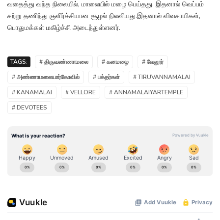
வதைத்து வந்த நிலையில், மாலையில் மழை பெய்தது. இதனால் வெப்பம்
சற்று தணிந்து குளிர்ச்சியான சூழல் நிலவியது.இதனால் விவசாயிகள்,
பொதுமக்கள் மகிழ்ச்சி அடைந்துள்ளனர்.
TAGS:
# திருவண்ணாமலை
# கனமழை
# வேலூர்
# அண்ணாமலையார்கோவில்
# பக்தர்கள்
# TIRUVANNAMALAI
# KANAMALAI
# VELLORE
# ANNAMALAIYARTEMPLE
# DEVOTEES