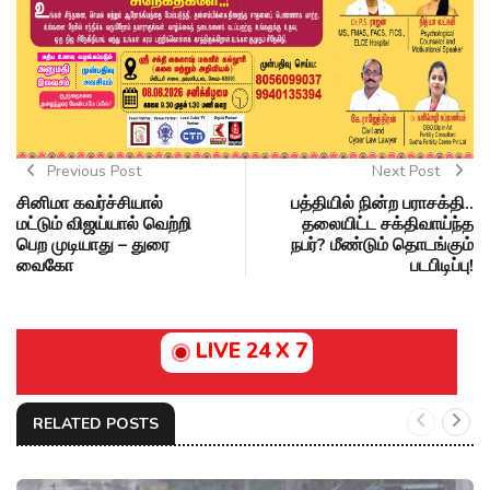
Previous Post
Next Post
சினிமா கவர்ச்சியால்
பத்தியில் நின்ற பராசக்தி..
மட்டும் விஜய்யால் வெற்றி
தலையிட்ட சக்திவாய்ந்த
பெற முடியாது – துரை
நபர்? மீண்டும் தொடங்கும்
வைகோ
படபிடிப்பு!
LIVE 24 X 7
RELATED POSTS