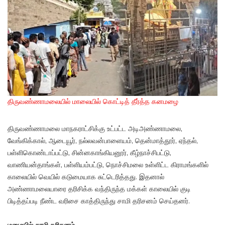
திருவண்ணாமலையில் மாலையில் கொட்டித் தீர்த்த கனமழை
திருவண்ணாமலை மாநகராட்சிக்கு உட்பட்ட அடிஅண்ணாமலை,
வேங்கிக்கால், ஆடையூர், நல்லவன்பாளையம், தென்மாத்தூர், ஏந்தல்,
பள்ளிகொண்டாப்பட்டு, சின்னகாங்கியனூர், கீழ்நாச்சிபட்டு,
வாணியன்தாங்கள், பள்ளியம்பட்டு, நொச்சிமலை உள்ளிட்ட கிராமங்களில்
காலையில் வெயில் கடுமையாக சுட்டெரித்தது. இதனால்
அண்ணாமலையாரை தரிசிக்க வந்திருந்த மக்கள் காலையில் குடி
பிடித்தப்படி நீண்ட வரிசை காத்திருந்து சாமி தரிசனம் செய்தனர்.