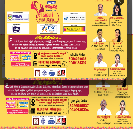
×
Home
தமிழ்நாடு
தி.மலையில் காலையில் சுட்டெரித்த வெயில்....மால...