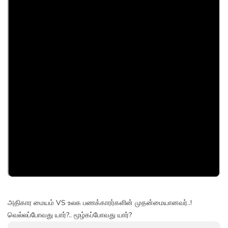
அதிகார மையம் VS உலக பணக்காரர்களின் முதன்மையானவர்..!
வெல்லப்போவது யார்?.. மூழ்கப்போவது யார்?