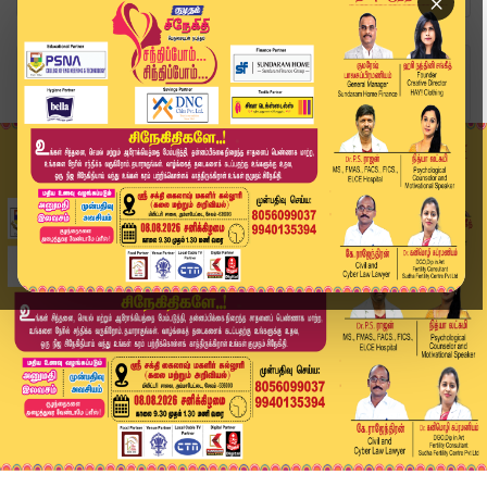
×
Home
வீடியோ ஸ்டோரி
அதிகார மையம் VS உலக பணக்காரர்களின் முதன்மையானவர...