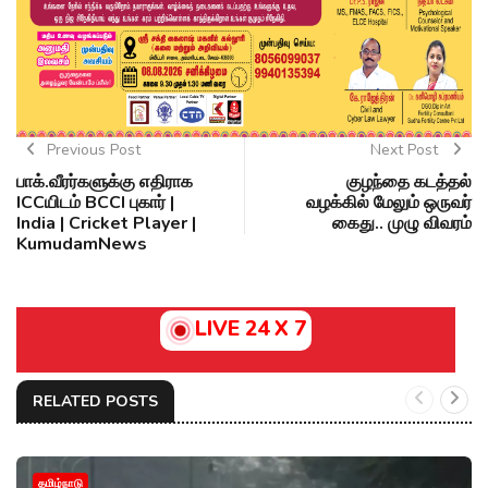
Previous Post
Next Post
பாக்.வீரர்களுக்கு எதிராக
குழந்தை கடத்தல்
ICCயிடம் BCCI புகார் |
வழக்கில் மேலும் ஒருவர்
India | Cricket Player |
கைது.. முழு விவரம்
KumudamNews
LIVE 24 X 7
RELATED POSTS
தமிழ்நாடு