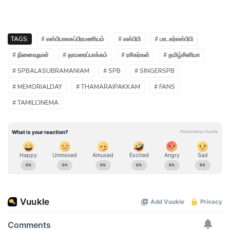
TAGS:
# எஸ்பிபாலசுப்பிரமணியம்
# எஸ்பிபி
# பாடகர்எஸ்பிபி
# நினைவுநாள்
# தாமரைப்பாக்கம்
# ரசிகர்கள்
# தமிழ்சினிமா
# SPBALASUBRAMANIAM
# SPB
# SINGERSPB
# MEMORIALDAY
# THAMARAIPAKKAM
# FANS
# TAMILCINEMA