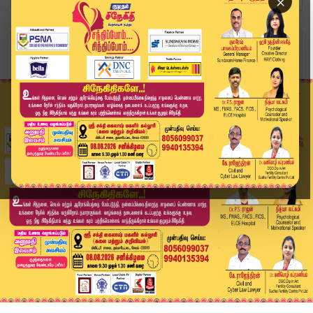
×
Home
தமிழ்நாடு
பாடகர் எஸ்.பி.பி நினைவிடத்தில் அனுமதி மறுப்பு –...