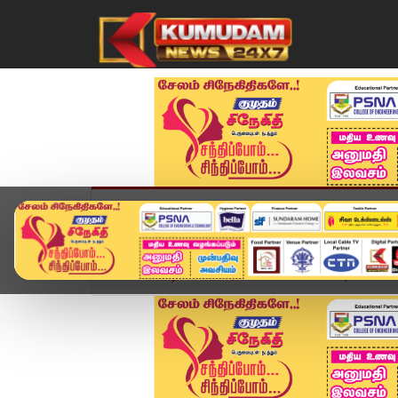
முகப்பு
விளையாட்டு
அண்மை
தமிழ்நாட
Home
வீடியோ ஸ்டோரி
District News | 25 SEP 