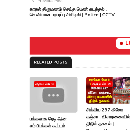
Previous Post
காதல் திருமணம் செய்த பெண் கடத்தல்..
வெளியான பரபரப்பு சிசிடிவி | Police | CCTV
L
RELATED POSTS
வீடியோ ஸ்டோரி
வீடியோ ஸ்டோரி
சிக்கிய 297 கிலோ
கஞ்சா.. விசாரணையில
பக்கவாக ரெடி ஆன
திடுக் தகவல் |
எம்.பி.க்கள் கூட்டம்