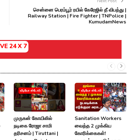
Next Post
சென்னை பெரம்பூர் ரயில் கேரேஜில் தீ விபத்து |
Railway Station | Fire Fighter | TNPolice |
KumudamNews
IVE 24 X 7
வீடியோ ஸ்டோரி
வீடியோ ஸ்டோரி
முருகன் கோயிலில்
Sanitation Workers
2
்
நடிகை ரோஜா சாமி
வைத்த 2 முக்கிய
தி
தரிசனம் | Tiruttani |
கோரிக்கைகள்!
த