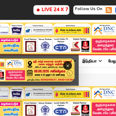
Follow Us On
LIVE 24 X 7
ு
சினிமா
அரசியல்
விளையாட்டு
இந்தியா
மேல
×
2025 | Tamil News Today ...