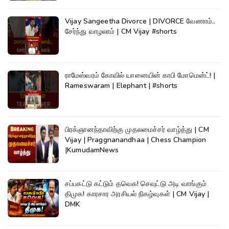
Vijay Sangeetha Divorce | DIVORCE வேணாம்..
சேர்ந்து வாழலாம் | CM Vijay #shorts
ராமேஸ்வரம் கோவில் யானையின் காபி மோமென்ட்! |
Rameswaram | Elephant | #shorts
பிரக்ஞானந்தாவிற்கு முதலமைச்சர் வாழ்த்து | CM
Vijay | Praggnanandhaa | Chess Champion
|KumudamNews
சப்பகட்டு கட்டும் தவெக! செவுட்டு அடி வாங்கும்
திமுக! காரசார அரசியல் நிகழ்வுகள் | CM Vijay |
DMK