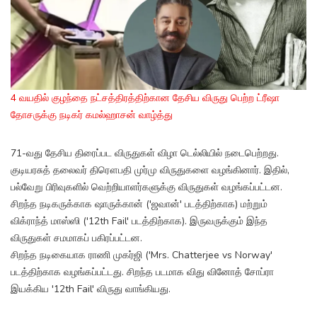
4 வயதில் குழந்தை நட்சத்திரத்திற்கான தேசிய விருது பெற்ற ட்ரீஷா
தோசருக்கு நடிகர் கமல்ஹாசன் வாழ்த்து
71-வது தேசிய திரைப்பட விருதுகள் விழா டெல்லியில் நடைபெற்றது.
குடியரசுத் தலைவர் திரௌபதி முர்மு விருதுகளை வழங்கினார். இதில்,
பல்வேறு பிரிவுகளில் வெற்றியாளர்களுக்கு விருதுகள் வழங்கப்பட்டன.
சிறந்த நடிகருக்காக ஷாருக்கான் ('ஜவான்' படத்திற்காக) மற்றும்
விக்ராந்த் மாஸ்ஸி ('12th Fail' படத்திற்காக). இருவருக்கும் இந்த
விருதுகள் சமமாகப் பகிரப்பட்டன.
சிறந்த நடிகையாக ராணி முகர்ஜி ('Mrs. Chatterjee vs Norway'
படத்திற்காக வழங்கப்பட்டது. சிறந்த படமாக விது வினோத் சோப்ரா
இயக்கிய '12th Fail' விருது வாங்கியது.