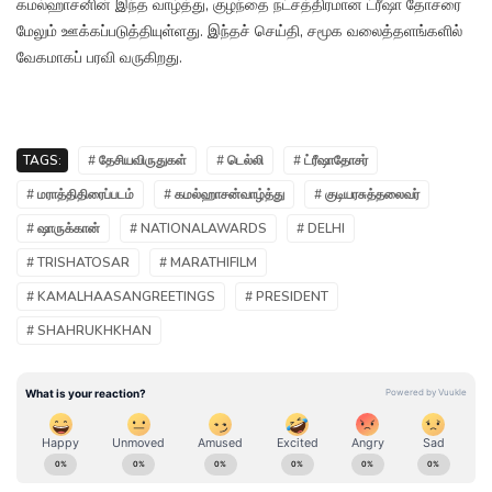
கமல்ஹாசனின் இந்த வாழ்த்து, குழந்தை நட்சத்திரமான ட்ரீஷா தோசரை
மேலும் ஊக்கப்படுத்தியுள்ளது. இந்தச் செய்தி, சமூக வலைத்தளங்களில்
வேகமாகப் பரவி வருகிறது.
TAGS:
# தேசியவிருதுகள்
# டெல்லி
# ட்ரீஷாதோசர்
# மராத்திதிரைப்படம்
# கமல்ஹாசன்வாழ்த்து
# குடியரசுத்தலைவர்
# ஷாருக்கான்
# NATIONALAWARDS
# DELHI
# TRISHATOSAR
# MARATHIFILM
# KAMALHAASANGREETINGS
# PRESIDENT
# SHAHRUKHKHAN