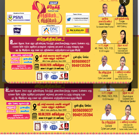
×
Home
தமிழ்நாடு
கோவையில் பாலியல் வன்கொடுமை புகார்: நடவடிக்கை எ...