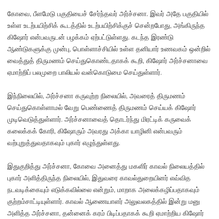
கோவை, பீளமேடு பகுதியைச் சேர்ந்தவர் அர்ச்சனா. இவர் அதே பகுதியில்
உள்ள உடற்பயிற்சிக் கூடத்தில் உடற்பயிற்சிக்குச் சென்றபோது, அங்கிருந்த
கிஷோர் என்பவருடன் பழக்கம் ஏற்பட்டுள்ளது. கடந்த இரண்டு
ஆண்டுகளுக்கு முன்பு, பொள்ளாச்சியில் உள்ள தனியார் உணவகம் ஒன்றில்
வைத்துத் திருமணம் செய்துகொண்டதாகக் கூறி, கிஷோர் அர்ச்சனாவை
ஏமாற்றிப் பலமுறை பாலியல் வன்கொடுமை செய்துள்ளார்.
இந்நிலையில், அர்ச்சனா கருவுற்ற நிலையில், அவரைத் திருமணம்
செய்துகொள்ளாமல் வேறு பெண்ணைத் திருமணம் செய்யக் கிஷோர்
முடிவெடுத்துள்ளார். அர்ச்சனாவைத் தொடர்ந்து மிரட்டிக் கருவைக்
கலைக்கக் கோரி, கிஷோரும் அவரது அக்கா யாழினி என்பவரும்
வற்புறுத்துவதாகவும் புகார் எழுந்துள்ளது.
இதுகுறித்து அர்ச்சனா, கோவை அனைத்து மகளிர் காவல் நிலையத்தில்
புகார் அளித்திருந்த நிலையில், இதுவரை காவல்துறையினர் எவ்வித
நடவடிக்கையும் எடுக்கவில்லை என்றும், மாறாக அலைக்கழிப்பதாகவும்
குற்றம்சாட்டியுள்ளார். காவல் ஆணையாளர் அலுவலகத்தில் இன்று மனு
அளித்த அர்ச்சனா, தன்னைக் கரம் பிடிப்பதாகக் கூறி ஏமாற்றிய கிஷோர்