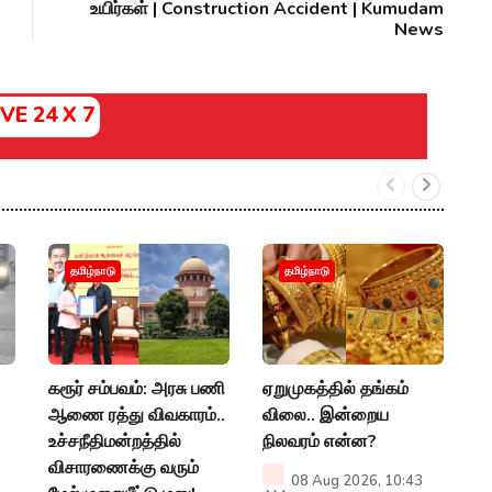
உயிர்கள் | Construction Accident | Kumudam
News
IVE 24 X 7
"
தமிழ்நாடு
தமிழ்நாடு
மழ
வ
அற
கரூர் சம்பவம்: அரசு பணி
ஏறுமுகத்தில் தங்கம்
A
ஆணை ரத்து விவகாரம்..
விலை.. இன்றைய
உச்சநீதிமன்றத்தில்
நிலவரம் என்ன?
விசாரணைக்கு வரும்
08 Aug 2026, 10:43