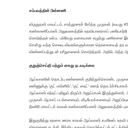
சம்பவத்தின் பின்னணி
விருதுநகர் மாவட்டம், சாத்தூரைச் சேர்ந்த முருகன் (வயது 
கண்காணிப்பாளர் அலுவலகத்தில் உதவியாளராகப் பணியாற்றி வந
கொடுத்தல் உள்பட பல்வேறு வகையான எழுத்து பணிகளை இவர் செ
சென்று வந்த செலவு விவரங்களுக்கான தொகையைத் தர வலியுறு
விண்ணப்பத்துடன் ரசீதுகளைக் கொடுத்தார். அதில், அந்த ஆய
குறுஞ்செய்தி மற்றும் கைது நடவடிக்கை
ஆய்வாளரின் தொடர்பு எண்ணைக் குறித்துக்கொண்ட முருகன், 
எண்ணுக்கு 'குட் மார்னிங்', 'குட் நைட்' எனத் தொடர்ச்சியாக
ஆய்வாளர் எந்தப் பதிலும் திருப்பி அனுப்பாமல் இருந்துள்ளா
முருகன் ஆபாசப் படங்களையும், வீடியோக்களையும் அனுப்பியு
நீலகிரி மாவட்டக் காவல் கண்காணிப்பாளர் அலுவலகத்தில் புகா
இதுகுறித்து உதகை ஊரக காவல் ஆய்வாளர் கமலேஸ், உதவி 
விசாரணை நடத்தி, இந்திய தகவல் தொழில்நுட்பச் சட்டத்தின்