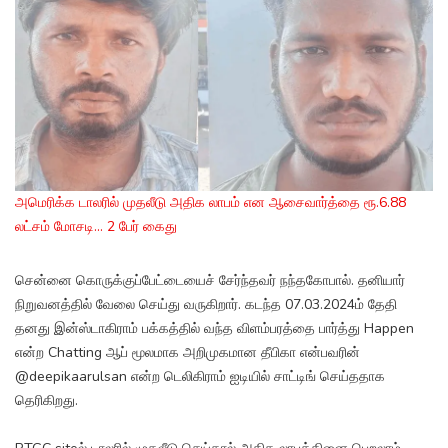
அமெரிக்க டாலரில் முதலீடு அதிக லாபம் என ஆசைவார்த்தை ரூ.6.88
லட்சம் மோசடி... 2 பேர் கைது
சென்னை கொருக்குப்பேட்டையைச் சேர்ந்தவர் நந்தகோபால். தனியார்
நிறுவனத்தில் வேலை செய்து வருகிறார். கடந்த 07.03.2024ம் தேதி
தனது இன்ஸ்டாகிராம் பக்கத்தில் வந்த விளம்பரத்தை பார்த்து Happen
என்ற Chatting ஆப் மூலமாக அறிமுகமான தீபிகா என்பவரின்
@deepikaarulsan என்ற டெலிகிராம் ஐடியில் சாட்டிங் செய்ததாக
தெரிகிறது.