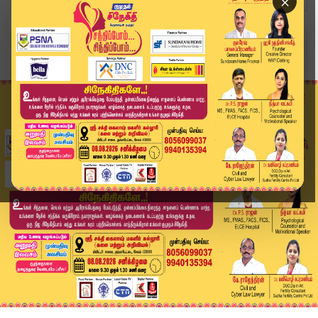
×
Home
தமிழ்நாடு
அமெரிக்க டாலரில் முதலீடு அதிக லாபம் என ஆசைவார்த...