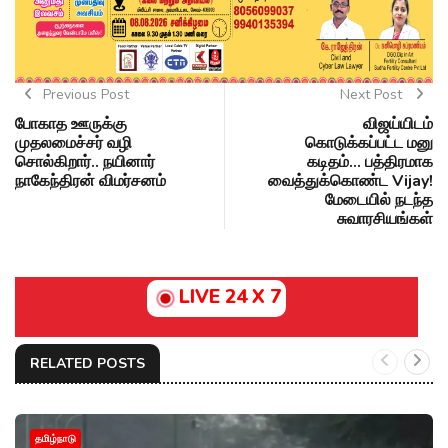
Previous Post
Next Post
போகாத ஊருக்கு
விஜய்யிடம்
முதலமைச்சர் வழி
கொடுக்கப்பட்ட மனு
சொல்கிறார்.. நயினார்
கடிதம்... பத்திரமாக
நாகேந்திரன் விமர்சனம்
வைத்துக்கொண்ட Vijay!
மேடையில் நடந்த
சுவாரசியங்கள்
LIVE 24 X 7
RELATED POSTS
தமிழ்நாடு