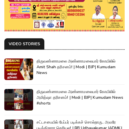
VIDEO STORIES
திருவண்ணாமலை அண்ணாமலையார் கோயிலில்
Amit Shah தரிசனம்! | Modi | BJP| Kumudam
News
திருவண்ணாமலை அண்ணாமலையார் கோயிலில்
அமித்ஷா தரிசனம்! | Modi | BJP| Kumudam News
#shorts
சட்டசபையில் பேப்பர் படிக்கச் சொல்றாரு.. அவரே
படிக்கிறாரா தெரியல! | RB Udhayakumar |ADMK|