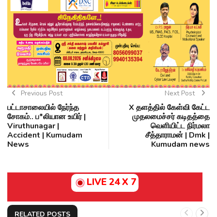
Previous Post
Next Post
பட்டாசாலையில் நேர்ந்த
X தளத்தில் கேள்வி கேட்ட
சோகம்.. ப*லியான உயிர் |
முதலமைச்சர் கடிதத்தை
Viruthunagar |
வெளியிட்ட நிர்மலா
Accident | Kumudam
சீத்தாராமன் | Dmk |
News
Kumudam news
LIVE 24 X 7
RELATED POSTS