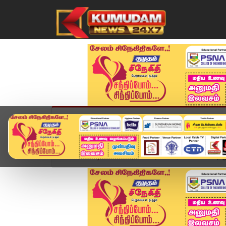
முகப்பு
விளையாட்டு
அண்மை
தமிழ்நாட
Home
வீடியோ ஸ்டோரி
அமைச்சர் மகன்களின் நிற