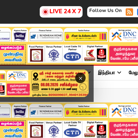
Follow Us On
LIVE 24 X 7
ு
சினிமா
அரசியல்
விளையாட்டு
இந்தியா
மேல
×
ுவனத்தில் சோதனை | Sekar B...