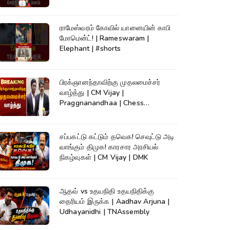
ராமேஸ்வரம் கோவில் யானையின் காபி
மோமென்ட்! | Rameswaram |
Elephant | #shorts
பிரக்ஞானந்தாவிற்கு முதலமைச்சர்
வாழ்த்து | CM Vijay |
Praggnanandhaa | Chess
Champion |KumudamNews
சப்பகட்டு கட்டும் தவெக! செவுட்டு அடி
வாங்கும் திமுக! காரசார அரசியல்
நிகழ்வுகள் | CM Vijay | DMK
ஆதவ் vs உதயநிதி உதயநிதிக்கு
தைரியம் இருக்க | Aadhav Arjuna |
Udhayanidhi | TNAssembly