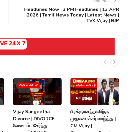
Next Post
Headlines Now | 3 PM Headlines | 13 APR
2026 | Tamil News Today | Latest News |
TVK Vijay | BJP
IVE 24 X 7
வீடியோ ஸ்டோரி
வீடியோ ஸ்டோரி
Vijay Sangeetha
பிரக்ஞானந்தாவிற்கு
சப
Divorce | DIVORCE
முதலமைச்சர் வாழ்த்து |
செ
வேணாம்.. சேர்ந்து
CM Vijay |
த