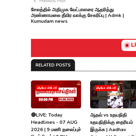
Previous Post
சேலத்தில் அதிமுக வேட்பாளரை ஆதரித்து
அண்ணாமலை தீவிர வாக்கு சேகரிப்பு | Admk |
Kumudam news
L
RELATED POSTS
வீடியோ ஸ்டோரி
வீடியோ ஸ்டோரி
🔴LIVE: Today
ஆதவ் vs உதயநிதி
Headlines - 07 AUG
உதயநிதிக்கு தைரியம்
2026 | 9 மணி தலைப்புச்
இருக்க | Aadhav