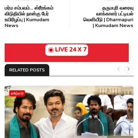
மர்ம சம்பவம்... ஸ்ரீரங்கம்
தருமபுரி வரைவு
விடுதியில் நான்கு பேர்
வாக்காளர் பட்டியல்
உயிரிழப்பு | Kumudam
வெளியீடு | Dharmapuri
News
| Kumudam News
LIVE 24 X 7
RELATED POSTS
தமிழ்நாடு