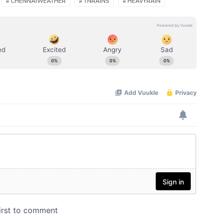
# CHENNAIWEATHER
# TNRAINS
# HEAVYRAIN