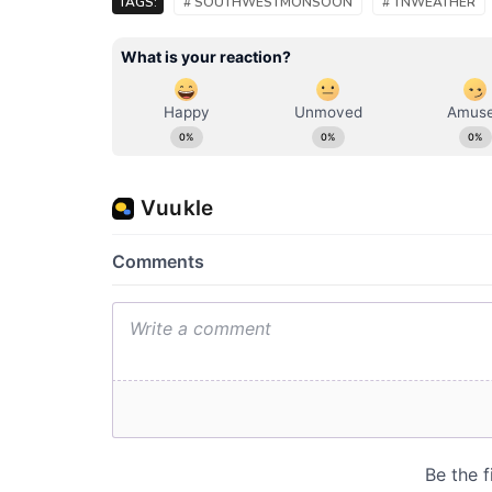
TAGS:
# SOUTHWESTMONSOON
# TNWEATHER