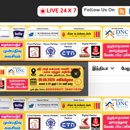
Follow Us On
LIVE 24 X 7
ு
சினிமா
அரசியல்
விளையாட்டு
இந்தியா
மேல
×
 பெய்யக்கூடும்.. வா...