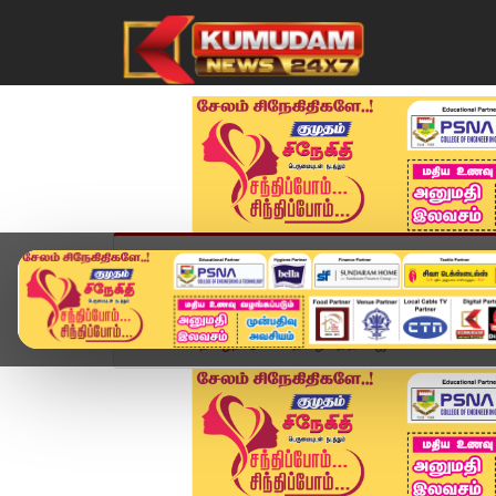
முகப்பு
விளையாட்டு
அண்மை
தமிழ்நாட
Home
தமிழ்நாடு
தமிழகத்தில் ஜூன் 3 வரை கனமழை