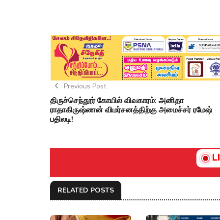
Previous Post
திருச்செந்தூர் கோயில் விவகாரம்: அனிதா
ராதாகிருஷ்ணன் விமர்சனத்திற்கு அமைச்சர் ரமேஷ்
பதிலடி!
L
RELATED POSTS