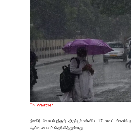
TN Weather
நீலகிரி, கோயம்புத்தூர், திருப்பூர் உள்ளிட்ட 17 மாவட்ட
ஆய்வு மையம் தெரிவித்துள்ளது.