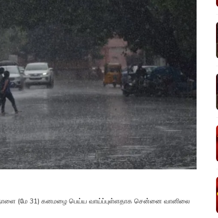
ங்களில் நாளை (மே 31) கனமழை பெய்ய வாய்ப்புள்ளதாக சென்னை வானிலை