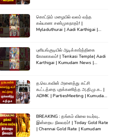
| CM Vijay
கொட்டும் மழையில் வலம் வந்த
கல்யாண சண்முகநாதர்! |
Myladuthurai | Aadi Karthigai |
Kumudam News |
புளியங்குடியில் ஆடிக்கார்த்திகை
கோலாகலம்! | Tenkasi Temple| Aadi
Karthigai | Kumudam News |
#shorts
த.வெ.கவின் அனைத்து கட்சி
கூட்டத்தை புறக்கணித்த அ.தி.மு.க.. |
ADMK | PartiesMeeting | Kumudam
News
BREAKING : தங்கம் விலை உயர்வு..
இன்றைய நிலவரம்! | Today Gold Rate
| Chennai Gold Rate | Kumudam