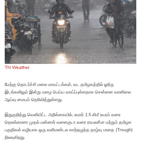
TN Weather
மேற்கு தொடர்ச்சி மலை மாவட்டங்கள், வட தமிழகத்தில் ஓரிரு
இடங்களிலும் இன்று மழை பெய்ய வாய்ப்புள்ளதாக சென்னை வானிலை
ஆய்வு மையம் தெரிவித்துள்ளது.
இதுகுறித்து வெளியிட்ட அறிக்கையில், சுமார் 1.5 கிமீ உயரம் வரை
தெலங்கானா முதல் மன்னார் வளைகுடா வரை ராயலசீமா மற்றும் தமிழக
பகுதிகள் வழியாக ஒரு வளிமண்டல காற்றழுத்த தாழ்வு பாதை (Trough)
நிலவுகிறது.