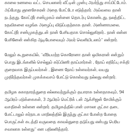
காலை உணவை வட்ட செயலாளர் வீட்டின் முன்பு அமர்ந்து சாப்பிட்டோம்.
அப்போது ஞானசேகரன் அதை போட்டோ எடுத்தார். அவ்வளவ தான்
நடந்தது. கோட்டூர் சண்முகம் என்னை தொடர்பு கொண்டது, நலத்திட்ட
உதவிகளை வழங்க அழைப்பு விடுப்பதற்காக தான். அண்ணாமலை,
கோட்டூர் சண்முகத்துடன் நான் பேசியதாக சொல்லுகிறார்.. நான் என்ன
பேசினேன் என்கிற ஆடியோவையும் அவர் வெளியிடலாம்” என்றார்.
மேலும் கூறுகையில், “வீரியமற்ற கொரோனா தான் ஒமிகரான் என்றும்
பொது இடங்களில் செல்லும் கர்ப்பிணி தாய்மார்கள் , நோய் எதிர்ப்பு சக்தி
குறைவாக இருப்பவர்கள் , இணை நோய் உள்ளவர்கள், வயது
முதிர்ந்தவர்கள் முகக்கவசம் போட்டு கொள்வது நல்லது என்றார்.
தமிழக சுகாதாரத்துறை எல்லாவற்றுக்கும் தயாராக உள்ளதாகவும், 94
ஆயிரம் படுக்கைகள், 3 ஆயிரம் மெட்ரிக் டன் ஆக்சிஜன் சேமிக்கும்
வசதிகள் உள்ளன என்றார். தமிழகத்தில் பான் மசாலா குட்கா தடை
போட்டாலும் கர்நாடக மாநிலத்தில் இருந்து குட்கா போன்ற போதை
பொருட்கள் கடத்தி வருவதை காவல்துறை தடுப்பது என்பது பெரிய
சவாலாக உள்ளது” என பதிலளித்தார்.