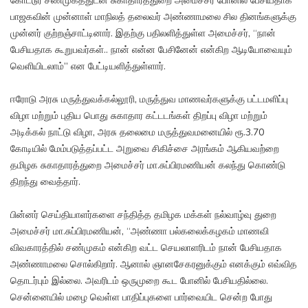
கோட்டூர் சண்முகத்துடன் சுகாதாரத்துறை அமைச்சர் போனில் பேசியதாக
பாஜகவின் முன்னாள் மாநிலத் தலைவர் அண்ணாமலை சில தினங்களுக்கு
முன்னர் குற்றஞ்சாட்டினார். இதற்கு பதிலளித்துள்ள அமைச்சர், “நான்
பேசியதாக கூறுபவர்கள்.. நான் என்ன பேசினேன் என்கிற ஆடியோவையும்
வெளியிடலாம்” என பேட்டியளித்துள்ளார்.
ஈரோடு அரசு மருத்துவக்கல்லூரி, மருத்துவ மாணவர்களுக்கு பட்டமளிப்பு
விழா மற்றும் புதிய பொது சுகாதார கட்டடங்கள் திறப்பு விழா மற்றும்
அடிக்கல் நாட்டு விழா, அரசு தலைமை மருத்துவமனையில் ரூ.3.70
கோடியில் மேம்படுத்தப்பட்ட அறுவை சிகிச்சை அரங்கம் ஆகியவற்றை
தமிழக சுகாதாரத்துறை அமைச்சர் மா.சுப்பிரமணியன் கலந்து கொண்டு
திறந்து வைத்தார்.
பின்னர் செய்தியாளர்களை சந்தித்த தமிழக மக்கள் நல்வாழ்வு துறை
அமைச்சர் மா.சுப்பிரமணியன், “அண்ணா பல்கலைக்கழகம் மாணவி
விவகாரத்தில் சண்முகம் என்கிற வட்ட செயலாளரிடம் நான் பேசியதாக
அண்ணாமலை சொல்கிறார். ஆனால் ஞானசேகரனுக்கும் எனக்கும் எவ்வித
தொடர்பும் இல்லை. அவரிடம் ஒருமுறை கூட போனில் பேசியதில்லை.
சென்னையில் மழை வெள்ள பாதிப்புகளை பார்வையிட சென்ற போது