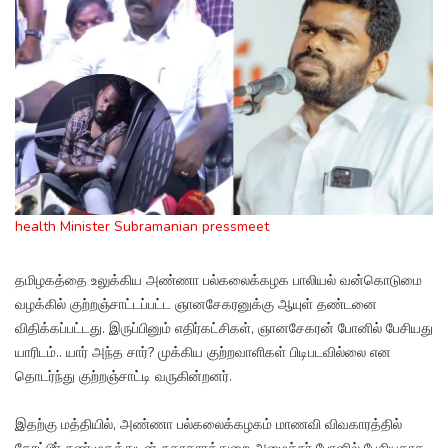
health Minister Subramanian pressmeet
தமிழகத்தை உலுக்கிய அண்ணா பல்கலைக்கழக பாலியல் வன்கொடுமை
வழக்கில் குற்றஞ்சாட்டப்பட்ட ஞானசேகரனுக்கு ஆயுள் தண்டனை
விதிக்கப்பட்டது. இருப்பினும் எதிர்கட்சிகள், ஞானசேகரன் போனில் பேசியது
யாரிடம்.. யார் அந்த சார்? முக்கிய குற்றவாளிகள் பிடிபடவில்லை என
தொடர்ந்து குற்றஞ்சாட்டி வருகின்றனர்.
இதற்கு மத்தியில், அண்ணா பல்கலைக்கழகம் மாணவி விவகாரத்தில்