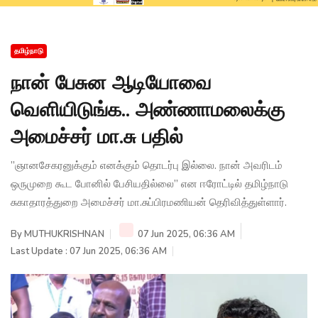
தமிழ்நாடு
நான் பேசுன ஆடியோவை
வெளியிடுங்க.. அண்ணாமலைக்கு
அமைச்சர் மா.சு பதில்
”ஞானசேகரனுக்கும் எனக்கும் தொடர்பு இல்லை. நான் அவரிடம்
ஒருமுறை கூட போனில் பேசியதில்லை” என ஈரோட்டில் தமிழ்நாடு
சுகாதாரத்துறை அமைச்சர் மா.சுப்பிரமணியன் தெரிவித்துள்ளார்.
By
MUTHUKRISHNAN
07 Jun 2025, 06:36 AM
Last Update : 07 Jun 2025, 06:36 AM