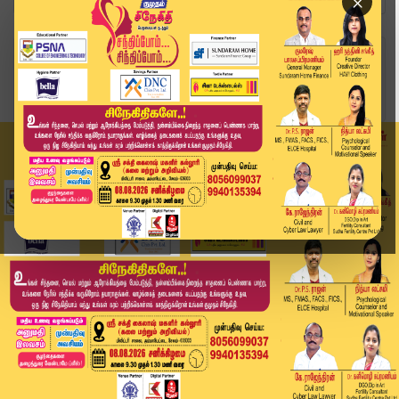
×
Home
தமிழ்நாடு
நான் பேசுன ஆடியோவை வெளியிடுங்க.. அண்ணாமலைக்கு
அ...