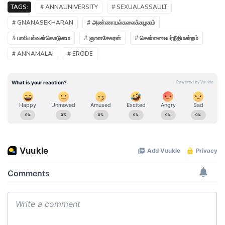
TAGS:
# ANNAUNIVERSITY
# SEXUALASSAULT
# GNANASEKHARAN
# அண்ணாபல்கலைக்கழகம்
# பாலியல்வன்கொடுமை
# ஞானசேகரன்
# சென்னைஉயர்நீதிமன்றம்
# ANNAMALAI
# ERODE