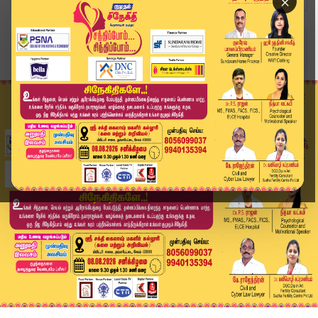
×
Home
தமிழ்நாடு
நகை பிரியர்களுக்கு ஆறுதல் செய்தி.. தங்கம் விலைய...