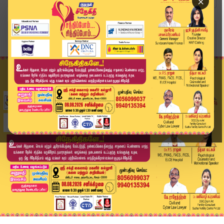
×
Home
தமிழ்நாடு
மீண்டும் உயர்ந்த தங்கம் விலை.. சவரனுக்கு ரூ.560...