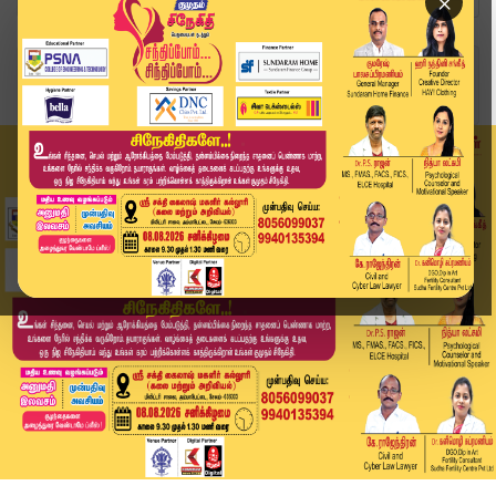
×
Home
தமிழ்நாடு
ஆட்டம் காட்டும் தங்கம் விலை.. ஒரே நாளில் சவரனுக...