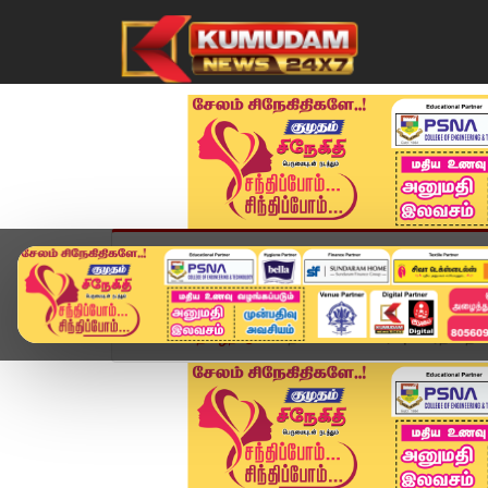
முகப்பு
விளையாட்டு
அண்மை
தமிழ்நாட
Home
தமிழ்நாடு
தங்கம் விலை சரிவு: வாரத் தொடக்