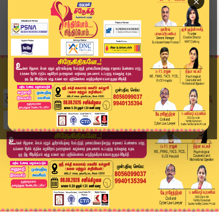
×
Home
தமிழ்நாடு
சர்ச்சை பேச்சு: அமைச்சர்கள் உள்நோக்கத்தோடு பேச...