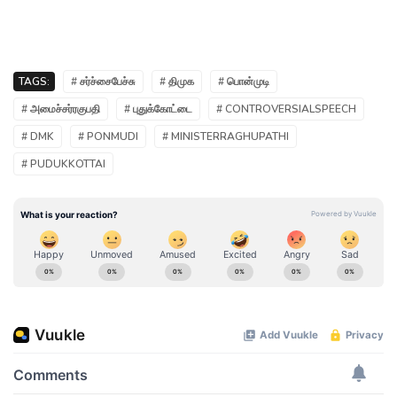
TAGS:
# சர்ச்சைபேச்சு
# திமுக
# பொன்முடி
# அமைச்சர்ரகுபதி
# புதுக்கோட்டை
# CONTROVERSIALSPEECH
# DMK
# PONMUDI
# MINISTERRAGHUPATHI
# PUDUKKOTTAI