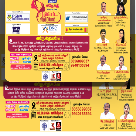
×
Home
தமிழ்நாடு
'வா வாத்தியார்' படத்தை வெளியிட தடை.. சென்னை உயர...