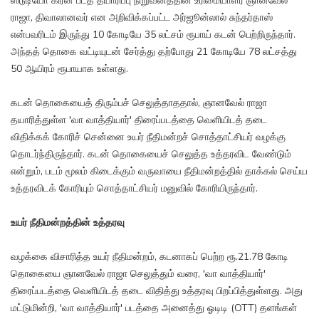
ஸ்டூடியோ கிரீன் படத் தயாரிப்பு நிறுவனத்தின் உரிமையாளர் ஞானவேல்
ராஜா, திவாலானவர் என அறிவிக்கப்பட்ட அர்ஜூன்லால் சுந்தர்தாஸ்
என்பவரிடம் இருந்து 10 கோடியே 35 லட்சம் ரூபாய் கடன் பெற்றிருந்தார்.
அந்தத் தொகை வட்டியுடன் சேர்த்து தற்போது 21 கோடியே 78 லட்சத்து
50 ஆயிரம் ரூபாயாக உள்ளது.
கடன் தொகையைத் திரும்பச் செலுத்தாததால், ஞானவேல் ராஜா
தயாரித்துள்ள 'வா வாத்தியார்' திரைப்படத்தை வெளியிடத் தடை
விதிக்கக் கோரிச் சென்னை உயர் நீதிமன்றச் சொத்தாட்சியர் வழக்கு
தொடர்ந்திருந்தார். கடன் தொகையைச் செலுத்த உத்தரவிட வேண்டும்
என்றும், படம் மூலம் கிடைக்கும் வருவாயை நீதிமன்றத்தில் தாக்கல் செய்ய
உத்தரவிடக் கோரியும் சொத்தாட்சியர் மனுவில் கோரியிருந்தார்.
உயர் நீதிமன்றத்தின் உத்தரவு
வழக்கை விசாரித்த உயர் நீதிமன்றம், கடனாகப் பெற்ற ரூ.21.78 கோடி
தொகையை ஞானவேல் ராஜா செலுத்தும் வரை, 'வா வாத்தியார்'
திரைப்படத்தை வெளியிடத் தடை விதித்து உத்தரவு பிறப்பித்துள்ளது. அது
மட்டுமின்றி, 'வா வாத்தியார்' படத்தை அனைத்து ஓடிடி (OTT) தளங்கள்