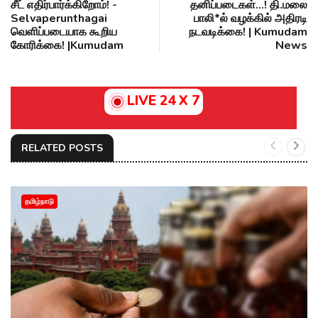
சீட் எதிர்பார்க்கிறோம்! -
தனிப்படைகள்...! தி.மலை
Selvaperunthagai
பாலி*ல் வழக்கில் அதிரடி
வெளிப்படையாக கூறிய
நடவடிக்கை! | Kumudam
கோரிக்கை! |Kumudam
News
LIVE 24 X 7
RELATED POSTS
தமிழ்நாடு