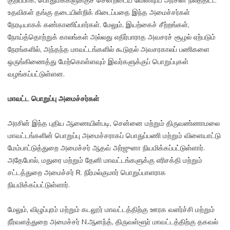
குறிப்பாக, பொதுமக்களுக்குச் சென்றடைய வேண்டிய அரசின் நலத்திட்ட
உதவிகள் தங்கு தடையின்றிக் கிடைப்பதை இந்த அமைச்சர்கள்
நேரடியாகக் கண்காணிப்பார்கள். மேலும், இயற்கைச் சீற்றங்கள்,
நோய்த்தொற்றுக் காலங்கள் அல்லது எதிர்பாராத அவசரச் சூழல் ஏற்படும்
நேரங்களில், அந்தந்த மாவட்டங்களில் கூடுதல் அவசரகாலப் பணிகளை
ஒருங்கிணைத்து மேற்கொள்ளவும் இவர்களுக்குப் பொறுப்புகள்
வழங்கப்பட்டுள்ளன.
மாவட்ட பொறுப்பு அமைச்சர்கள்
அரசின் இந்த புதிய ஆணையின்படி, சென்னை மற்றும் திருவண்ணாமலை
மாவட்டங்களின் பொறுப்பு அமைச்சராகப் பொதுப்பணி மற்றும் விளையாட்டு
மேம்பாட்டுத்துறை அமைச்சர் ஆதவ் அர்ஜுனா நியமிக்கப்பட்டுள்ளார்.
அதேபோல், மதுரை மற்றும் தேனி மாவட்டங்களுக்கு எரிசக்தி மற்றும்
சட்டத்துறை அமைச்சர் R. நிர்மல்குமார் பொறுப்பாளராக
நியமிக்கப்பட்டுள்ளார்.
மேலும், விழுப்புரம் மற்றும் கடலூர் மாவட்டத்திற்கு ஊரக வளர்ச்சி மற்றும்
நீர்வளத்துறை அமைச்சர் N.ஆனந்த், திருவள்ளூர் மாவட்டத்திற்கு தகவல்