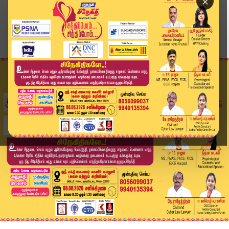
×
Home
தமிழ்நாடு
17 ஐ.ஏ.எஸ் அதிகாரிகள் இடமாற்றம்.. தமிழ்நாடு அரச...