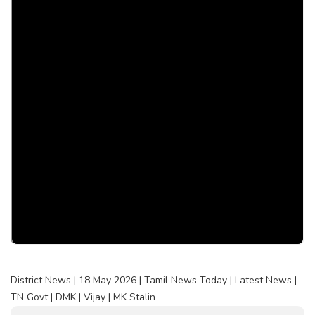
District News | 18 May 2026 | Tamil News Today | Latest News |
TN Govt | DMK | Vijay | MK Stalin