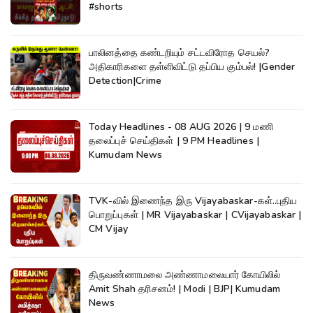
#shorts
பாலினத்தை கண்டறியும் சட்டவிரோத செயல்?
அதிகாரிகளை தள்ளிவிட்டு தப்பிய கும்பல்! |Gender
Detection|Crime
Today Headlines - 08 AUG 2026 | 9 மணி
தலைப்புச் செய்திகள் | 9 PM Headlines |
Kumudam News
TVK-வில் இணைந்த இரு Vijayabaskar-கள்..புதிய
பொறுப்புகள் | MR Vijayabaskar | CVijayabaskar |
CM Vijay
திருவண்ணாமலை அண்ணாமலையார் கோயிலில்
Amit Shah தரிசனம்! | Modi | BJP| Kumudam
News