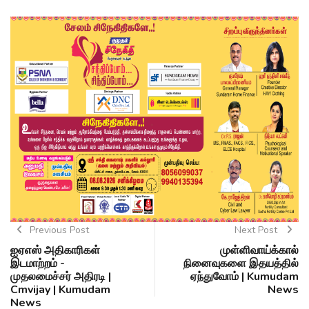
Previous Post
Next Post
ஐஏஎஸ் அதிகாரிகள்
முள்ளிவாய்க்கால்
இடமாற்றம் -
நினைவுகளை இதயத்தில்
முதலமைச்சர் அதிரடி |
ஏந்துவோம் | Kumudam
Cmvijay | Kumudam
News
News