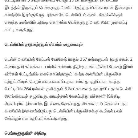
போட்டிகளில் 5 வெற்றிகளைப் பெற்று 10 புள்ளிகளுடன் இரண்டாம்
இடத்தில் இருக்கும் பெங்களூரு அணி, மிகுந்த நம்பிக்கையுடன் இன்றைய
களத்தில் இறங்குகிறது. ஏற்கனவே டெல்லியிடம் கண்ட தோல்விக்குச்
சொந்த மண்ணில் பதிலடி கொடுக்க பெங்களூரு அணி தீவிர முனைப்பு
காட்டி வருகிறது.
டெல்லியின் தடுமாற்றமும் ஸ்டார்க் வருகையும்
டெல்லி அணியின் கேப்டன் லோகேஷ் ராகுல் 357 ரன்களுடன் (ஒரு சதம், 2
அரைசதம்) உச்சக்கட்ட பார்மில் உள்ளார். நிதிஷ் ராணா, ரிஸ்வி போன்ற இளம்
வீரர்கள் பேட்டிங்கில் கைகொடுத்தாலும், அந்த அணியின் பந்துவீச்சு
மற்றும் பீல்டிங் பெரும் கவலையளிப்பதாக உள்ளது. குறிப்பாக, கடந்த
போட்டியில் 264 ரன்கள் குவித்தும் 6 கேட்சுகளைத் தவறவிட்டதால் டெல்லி
தோல்வியைத் தழுவியது. காயத்தால் வேகப்பந்து வீச்சாளர் இங்கிடி
விலகியுள்ள நிலையில், இடக்கை வேகப்பந்து வீச்சாளர் மிட்செல் ஸ்டார்க்
அணியில் இணைந்திருப்பது டெல்லியின் பந்துவீச்சுக்கு கூடுதல் பலம்
சேர்க்கும் என எதிர்பார்க்கப்படுகிறது.
பெங்களூருவின் அதிரடி