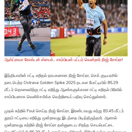
ஆஸ்ட்ராவா கோல்டன் ஸ்பைக்.. சாம்பியன் பட்டம் வென்றார் நீரஜ் சோப்ரா!
இந்தியாவின் ஈட்டி எறிதல் நாயகனான நீரஜ் சோப்ரா, செக் குடியரசில்
நடைபெற்ற Ostrava Golden Spike 2025 தடகள போட்டியில் 85.29
மீட்டர் தொலைவிற்கு ஈட்டி எறிந்து ஆண்களுக்கான ஈட்டி எறிதல் பிரிவில்
சாம்பியனாக வெளிச்சமிக்க வெற்றியைப் பதிவு செய்துள்ளார்.
முதல் சுற்றில் Foul செய்த நீரஜ் சோப்ரா, இரண்டாவது சுற்று 83.45 மீட்டர்
தூரம் ஈட்டியை எறிந்து மூன்றாவது இடத்தை பிடித்திருந்தார். ஆனால்
மூன்றாவது சுற்றில் நீரஜ் சோப்ரா தன்னுடைய சிறந்த செயல்பாட்டை