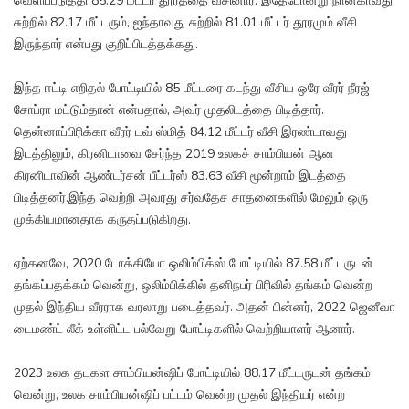
வெளிப்படுத்தி 85.29 மீட்டர் தூரத்தை வீசினார். இதேபோன்று நான்காவது
சுற்றில் 82.17 மீட்டரும், ஐந்தாவது சுற்றில் 81.01 மீட்டர் தூரமும் வீசி
இருந்தார் என்பது குறிப்பிடத்தக்கது.
இந்த ஈட்டி எறிதல் போட்டியில் 85 மீட்டரை கடந்து வீசிய ஒரே வீரர் நீரஜ்
சோப்ரா மட்டும்தான் என்பதால், அவர் முதலிடத்தை பிடித்தார்.
தென்னாப்பிரிக்கா வீரர் டவ் ஸ்மித் 84.12 மீட்டர் வீசி இரண்டாவது
இடத்திலும், கிரனிடாவை சேர்ந்த 2019 உலகச் சாம்பியன் ஆன
கிரனிடாவின் ஆண்டர்சன் பீட்டர்ஸ் 83.63 வீசி மூன்றாம் இடத்தை
பிடித்தனர்.இந்த வெற்றி அவரது சர்வதேச சாதனைகளில் மேலும் ஒரு
முக்கியமானதாக கருதப்படுகிறது.
ஏற்கனவே, 2020 டோக்கியோ ஒலிம்பிக்ஸ் போட்டியில் 87.58 மீட்டருடன்
தங்கப்பதக்கம் வென்று, ஒலிம்பிக்கில் தனிநபர் பிரிவில் தங்கம் வென்ற
முதல் இந்திய வீரராக வரலாறு படைத்தவர். அதன் பின்னர், 2022 ஜெனீவா
டைமண்ட் லீக் உள்ளிட்ட பல்வேறு போட்டிகளில் வெற்றியாளர் ஆனார்.
2023 உலக தடகள சாம்பியன்ஷிப் போட்டியில் 88.17 மீட்டருடன் தங்கம்
வென்று, உலக சாம்பியன்ஷிப் பட்டம் வென்ற முதல் இந்தியர் என்ற