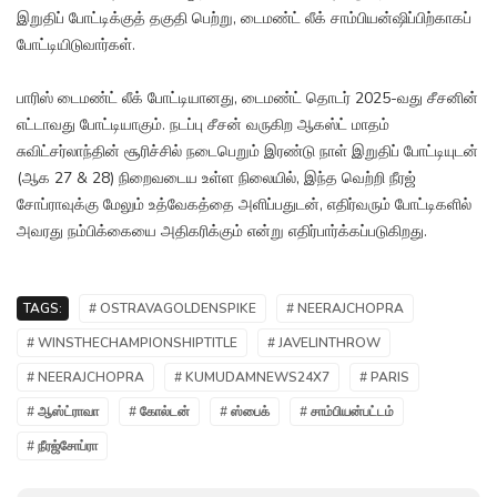
இறுதிப் போட்டிக்குத் தகுதி பெற்று, டைமண்ட் லீக் சாம்பியன்ஷிப்பிற்காகப்
போட்டியிடுவார்கள்.
பாரிஸ் டைமண்ட் லீக் போட்டியானது, டைமண்ட் தொடர் 2025-வது சீசனின்
எட்டாவது போட்டியாகும். நடப்பு சீசன் வருகிற ஆகஸ்ட் மாதம்
சுவிட்சர்லாந்தின் சூரிச்சில் நடைபெறும் இரண்டு நாள் இறுதிப் போட்டியுடன்
(ஆக 27 & 28) நிறைவடைய உள்ள நிலையில், இந்த வெற்றி நீரஜ்
சோப்ராவுக்கு மேலும் உத்வேகத்தை அளிப்பதுடன், எதிர்வரும் போட்டிகளில்
அவரது நம்பிக்கையை அதிகரிக்கும் என்று எதிர்பார்க்கப்படுகிறது.
TAGS:
# OSTRAVAGOLDENSPIKE
# NEERAJCHOPRA
# WINSTHECHAMPIONSHIPTITLE
# JAVELINTHROW
# NEERAJCHOPRA
# KUMUDAMNEWS24X7
# PARIS
# ஆஸ்ட்ராவா
# கோல்டன்
# ஸ்பைக்
# சாம்பியன்பட்டம்
# நீரஜ்சோப்ரா