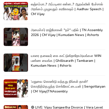
லஞ்சம்மா..? அப்படினா என்ன..? ஆதவ்வின் பேச்சால்
அரங்கம் முழுவதும் கரகோஷம் | Aadhav Speech |
CM Vijay
அமைச்சர் ராஜ்மோகன் "நச்" பதில் | TN Assembly
2026 | CM Vijay | Kumudam News | #shorts
யாரை தலைவர் கை காட்டுகிறாறோஅவங்கள WIN
பண்ண வைங்க | Ghillisarath | Tambaram |
Kumudam News | #shorts
‘மதுவை கொண்டு வந்தது நீங்கள் தான்!’
கொதித்தெழுந்த செங்கோட்டையன் | Sengottaiyan
| CM Vijay|TNAssembly
🔴 LIVE: Vijay Sangeetha Divorce | Vera Level