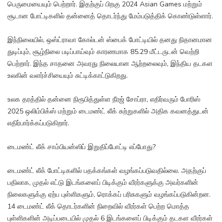
பெருமையையும் பெற்றார். இதற்குப் பிறகு 2024 Asian Games மற்றும்
சூடான போட்டிகளில் தன்னைத் தொடர்ந்து மேம்படுத்திக் கொண்டுள்ளார்.
இந்நிலையில், ஒஸ்ட்ராவா கோல்டன் ஸ்பைக் போட்டியில் தனது நிதானமான
துடிப்பும், சூழ்நிலை படிப்பாய்வும் காரணமாக 85.29 மீட்டருடன் வெற்றி
பெற்றார். இந்த சாதனை அவரது நிலையான ஆற்றலைவும், இந்திய தடகள
உலகின் வளர்ச்சியையும் சுட்டிக்காட்டுகிறது.
உலக தரத்தில் தன்னை நிரூபித்துள்ள நீரஜ் சோப்ரா, எதிர்வரும் போரிஸ்
2025 ஒலிம்பிக்ஸ் மற்றும் டைமண்ட் லீக் சுற்றுகளில் அதிக கவனத்துடன்
எதிர்பார்க்கப்படுகிறார்.
டைமண்ட் லீக் சாம்பியன்ஸிப் இறுதிப்போட்டி எப்போது?
டைமண்ட் லீக் போட்டிகளில் பதக்கங்கள் வழங்கப்படுவதில்லை. அதற்குப்
பதிலாக, முதல் எட்டு இடங்களைப் பிடிக்கும் வீரர்களுக்கு அவர்களின்
நிலைகளுக்கு ஏற்ப புள்ளிகளும், ரொக்கப் பரிசுகளும் வழங்கப்படுகின்றன.
14 டைமண்ட் லீக் தொடர்களின் நிறைவில் வீரர்கள் பெற்ற மொத்த
புள்ளிகளின் அடிப்படையில் முதல் 6 இடங்களைப் பிடிக்கும் தடகள வீரர்கள்