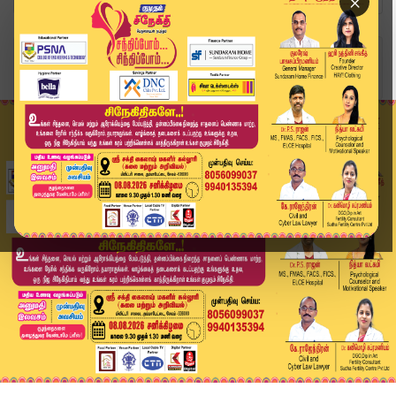
×
Home
விளையாட்டு
சேப்பாக்கத்தில் வாழ்வா-சாவா போராட்டம்: SRH-ஐ வீ...