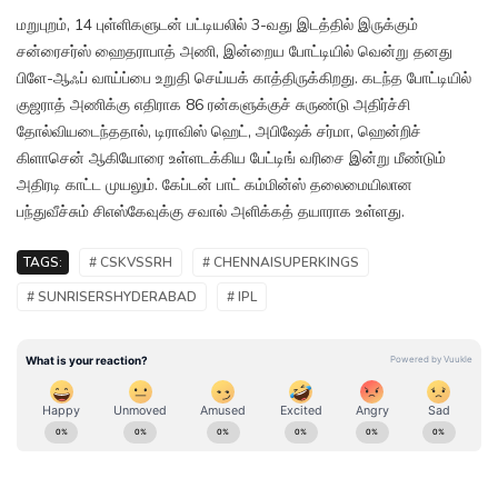
மறுபுறம், 14 புள்ளிகளுடன் பட்டியலில் 3-வது இடத்தில் இருக்கும்
சன்ரைசர்ஸ் ஹைதராபாத் அணி, இன்றைய போட்டியில் வென்று தனது
பிளே-ஆஃப் வாய்ப்பை உறுதி செய்யக் காத்திருக்கிறது. கடந்த போட்டியில்
குஜராத் அணிக்கு எதிராக 86 ரன்களுக்குச் சுருண்டு அதிர்ச்சி
தோல்வியடைந்ததால், டிராவிஸ் ஹெட், அபிஷேக் சர்மா, ஹென்றிச்
கிளாசென் ஆகியோரை உள்ளடக்கிய பேட்டிங் வரிசை இன்று மீண்டும்
அதிரடி காட்ட முயலும். கேப்டன் பாட் கம்மின்ஸ் தலைமையிலான
பந்துவீச்சும் சிஎஸ்கேவுக்கு சவால் அளிக்கத் தயாராக உள்ளது.
TAGS:
# CSKVSSRH
# CHENNAISUPERKINGS
# SUNRISERSHYDERABAD
# IPL