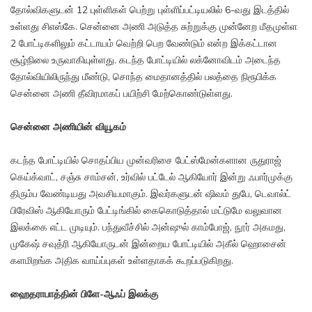
தோல்விகளுடன் 12 புள்ளிகள் பெற்று புள்ளிப்பட்டியலில் 6-வது இடத்தில்
உள்ளது சிஎஸ்கே. சென்னை அணி அடுத்த சுற்றுக்கு முன்னேற மீதமுள்ள
2 போட்டிகளிலும் கட்டாயம் வெற்றி பெற வேண்டும் என்ற இக்கட்டான
சூழ்நிலை உருவாகியுள்ளது. கடந்த போட்டியில் லக்னோவிடம் அடைந்த
தோல்வியிலிருந்து மீண்டு, சொந்த மைதானத்தில் பலத்தை நிரூபிக்க
சென்னை அணி தீவிரமாகப் பயிற்சி மேற்கொண்டுள்ளது.
சென்னை அணியின் வியூகம்
கடந்த போட்டியில் சொதப்பிய முன்வரிசை பேட்ஸ்மேன்களான ருதுராஜ்
கெய்க்வாட், சஞ்சு சாம்சன், உர்வில் பட்டேல் ஆகியோர் இன்று ஃபார்முக்கு
திரும்ப வேண்டியது அவசியமாகும். இவர்களுடன் ஷிவம் துபே, டெவால்ட்
பிரேவிஸ் ஆகியோரும் பேட்டிங்கில் கைகொடுத்தால் மட்டுமே வலுவான
இலக்கை எட்ட முடியும். பந்துவீச்சில் அன்ஷுல் காம்போஜ், நூர் அகமது,
முகேஷ் சவுத்ரி ஆகியோருடன் இன்றைய போட்டியில் அகீல் ஹொசைன்
களமிறங்க அதிக வாய்ப்புகள் உள்ளதாகக் கூறப்படுகிறது.
ஹைதராபாத்தின் பிளே-ஆஃப் இலக்கு