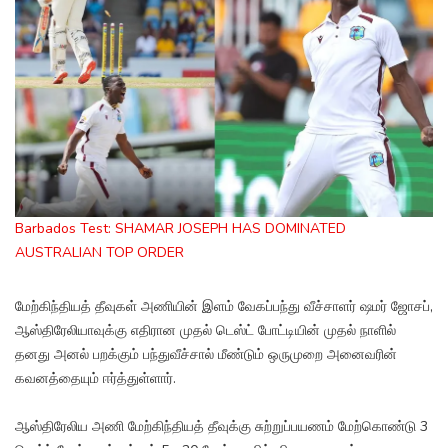
Barbados Test: SHAMAR JOSEPH HAS DOMINATED
AUSTRALIAN TOP ORDER
மேற்கிந்தியத் தீவுகள் அணியின் இளம் வேகப்பந்து வீச்சாளர் ஷமர் ஜோசப்,
ஆஸ்திரேலியாவுக்கு எதிரான முதல் டெஸ்ட் போட்டியின் முதல் நாளில்
தனது அனல் பறக்கும் பந்துவீச்சால் மீண்டும் ஒருமுறை அனைவரின்
கவனத்தையும் ஈர்த்துள்ளார்.
ஆஸ்திரேலிய அணி மேற்கிந்தியத் தீவுக்கு சுற்றுப்பயணம் மேற்கொண்டு 3