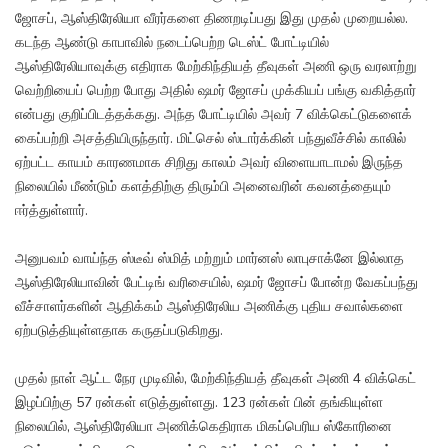
ஜோசப், ஆஸ்திரேலியா வீரர்களை திணறடிப்பது இது முதல் முறையல்ல.
கடந்த ஆண்டு காபாவில் நடைப்பெற்ற டெஸ்ட் போட்டியில்
ஆஸ்திரேலியாவுக்கு எதிராக மேற்கிந்தியத் தீவுகள் அணி ஒரு வரலாற்று
வெற்றியைப் பெற்ற போது அதில் ஷமர் ஜோசப் முக்கியப் பங்கு வகித்தார்
என்பது குறிப்பிடத்தக்கது. அந்த போட்டியில் அவர் 7 விக்கெட்டுகளைக்
கைப்பற்றி அசத்தியிருந்தார். மிட்செல் ஸ்டார்க்கின் பந்துவீச்சில் காலில்
ஏற்பட்ட காயம் காரணமாக சிறிது காலம் அவர் விளையாடாமல் இருந்த
நிலையில் மீண்டும் களத்திற்கு திரும்பி அனைவரின் கவனத்தையும்
ஈர்த்துள்ளார்.
அனுபவம் வாய்ந்த ஸ்டீவ் ஸ்மித் மற்றும் மார்னஸ் லாபுசாக்னே இல்லாத
ஆஸ்திரேலியாவின் பேட்டிங் வரிசையில், ஷமர் ஜோசப் போன்ற வேகப்பந்து
வீச்சாளர்களின் ஆதிக்கம் ஆஸ்திரேலிய அணிக்கு புதிய சவால்களை
ஏற்படுத்தியுள்ளதாக கருதப்படுகிறது.
முதல் நாள் ஆட்ட நேர முடிவில், மேற்கிந்தியத் தீவுகள் அணி 4 விக்கெட்
இழப்பிற்கு 57 ரன்கள் எடுத்துள்ளது. 123 ரன்கள் பின் தங்கியுள்ள
நிலையில், ஆஸ்திரேலியா அணிக்கெதிராக மிகப்பெரிய ஸ்கோரினை