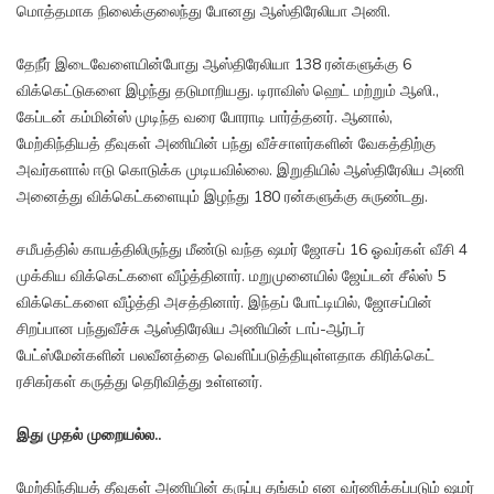
மொத்தமாக நிலைக்குலைந்து போனது ஆஸ்திரேலியா அணி.
தேநீர் இடைவேளையின்போது ஆஸ்திரேலியா 138 ரன்களுக்கு 6
விக்கெட்டுகளை இழந்து தடுமாறியது. டிராவிஸ் ஹெட் மற்றும் ஆஸி.,
கேப்டன் கம்மின்ஸ் முடிந்த வரை போராடி பார்த்தனர். ஆனால்,
மேற்கிந்தியத் தீவுகள் அணியின் பந்து வீச்சாளர்களின் வேகத்திற்கு
அவர்களால் ஈடு கொடுக்க முடியவில்லை. இறுதியில் ஆஸ்திரேலிய அணி
அனைத்து விக்கெட்களையும் இழந்து 180 ரன்களுக்கு சுருண்டது.
சமீபத்தில் காயத்திலிருந்து மீண்டு வந்த ஷமர் ஜோசப் 16 ஓவர்கள் வீசி 4
முக்கிய விக்கெட்களை வீழ்த்தினார். மறுமுனையில் ஜேய்டன் சீல்ஸ் 5
விக்கெட்களை வீழ்த்தி அசத்தினார். இந்தப் போட்டியில், ஜோசப்பின்
சிறப்பான பந்துவீச்சு ஆஸ்திரேலிய அணியின் டாப்-ஆர்டர்
பேட்ஸ்மேன்களின் பலவீனத்தை வெளிப்படுத்தியுள்ளதாக கிரிக்கெட்
ரசிகர்கள் கருத்து தெரிவித்து உள்ளனர்.
இது முதல் முறையல்ல..
மேற்கிந்தியத் தீவுகள் அணியின் கருப்பு தங்கம் என வர்ணிக்கப்படும் ஷமர்