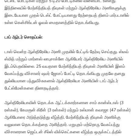
டெஸ்ட் போட்டிகள் மற்றும் 5 டி20 போட்டிகளில் விளையாட உள்ளது.
இந்நிலையில் மேற்கிந்தியத் தீவுகள் மற்றும் ஆஸ்திரேலிய அணிகளுக்கு
இடையேயான முதல் டெஸ்ட் போட்டியானது நேற்றையத் தினம் பார்படாஸில்
உள்ள கென்சிங்டன் ஓவல் மைதானத்தில் தொடங்கியது.
டாப் ஆர்டர் சொதப்பல்:
டாஸ் வென்ற ஆஸ்திரேலிய அணி முதலில் பேட்டிங் தேர்வு செய்தது. ஸ்டீவ்
ஸ்மித் மற்றும் மார்னஸ் லாபுசாக்னே ஆகியோர் ஆஸ்திரேலிய அணியில்
இடம்பெறவில்லை. 25 வயதான மேற்கிந்தியத் தீவுகள் அணியின் இளம்
வேகப்பந்து வீச்சாளர் ஷமர் ஜோசப் போட்டி தொடங்கியது முதலே தனது
துல்லியமான பந்துவீச்சுகளால் ஆஸ்திரேலியா அணியின் டாப் ஆர்டர்
பேட்ஸ்மேன்களை திணறடித்தார்.
ஆஸ்திரேலியாவின் தொடக்க ஆட்டக்காரர்களான சாம் கான்ஸ்டாஸ் (3
ரன்கள்), கேமரூன் கிரீன் (3 ரன்கள்) மற்றும் உஸ்மான் கவாஜா (47 ரன்கள்)
ஆகியோரை அடுத்தடுத்து வீழ்த்தி, மேற்கிந்தியத் தீவுகள் அணிக்கு
வலுவான தொடக்கத்தை அளித்தார். மறுபுறம் மற்றொரு வேகப்பந்து
வீச்சாளரான ஜெய்டன் சீல்ஸ் விக்கெட்களை வீழ்த்த ஒருக்கட்டத்தில்