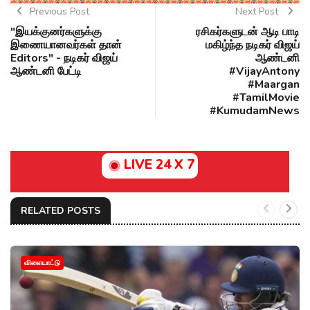
Previous Post
Next Post
"இயக்குனர்களுக்கு
ரசிகர்களுடன் ஆடி பாடி
இணையானவர்கள் தான்
மகிழ்ந்த நடிகர் விஜய்
Editors" - நடிகர் விஜய்
ஆண்டனி
ஆண்டனி பேட்டி
#VijayAntony
#Maargan
#TamilMovie
#KumudamNews
LIVE 24 X 7
RELATED POSTS
விளையாட்டு