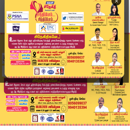
×
Home
விளையாட்டு
Shamar Joseph: ஆஸி., டாப் ஆர்டர் பேட்ஸ்மேன்களை ...