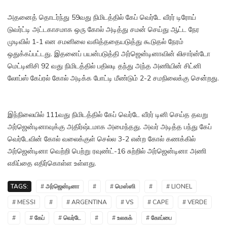
அதனைத் தொடர்ந்து 59வது நிமிடத்தில் கேப் வெர்டே வீரர் டிரோய்
டுவர்ட்டி அட்டகாசமாக ஒரு கோல் அடித்து சமன் செய்து ஆட்ட நேர
முடிவில் 1-1 என சமனிலை வகித்ததையடுத்து கூடுதல் நேரம்
ஒதுக்கப்பட்டது. இதனைப் பயன்படுத்தி அர்ஜென்டினாவின் லிசார்ன்டோ
மெட்டினிசி 92 வது நிமிடத்தில் பதிலடி தந்து அந்த அணியின் சிட்னி
லோப்ஸ் கேப்ரல் கோல் அடிக்க போட்டி மீண்டும் 2-2 சமநிலைக்கு சென்றது.
இந்நிலையில் 111வது நிமிடத்தில் கேப் வெர்டே வீரர் டினி செய்த தவறு
அர்ஜென்டினாவுக்கு அதிர்ஷ்டமாக அமைந்தது. அவர் அடித்த பந்து கேப்
வெர்டேவின் கோல் வலைக்குள் செல்ல 3-2 என்ற கோல் கணக்கில்
அர்ஜென்டினா வெற்றி பெற்று ரவுண்ட்-16 சுற்றில் அர்ஜென்டினா அணி
எகிப்தை எதிர்கொள்ள உள்ளது.
TAGS:
# அர்ஜென்டினா
#
# மெஸ்ஸி
#
# LIONEL
# MESSI
#
# ARGENTINA
# VS
# CAPE
# VERDE
#
# கேப்
# வெர்டே
#
# உலகக்
# கோப்பை