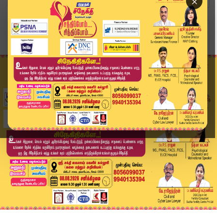
×
Home
விளையாட்டு
கேப் வெர்டேவால் அதிர்ந்த அர்ஜென்டினா... 3-2 கோல...