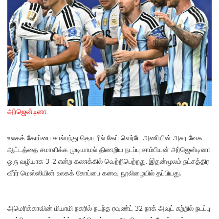
அர்ஜென்டினா
உலகக் கோப்பை கால்பந்து தொடரில் கேப் வெர்டே அணியின் அசுர வேக
ஆட்டத்தை சமாளிக்க முடியாமல் திணறிய நடப்பு சாம்பியன் அர்ஜென்டினா
ஒரு வழியாக 3-2 என்ற கணக்கில் வெற்றிபெற்றது. இதன்மூலம் நட்சத்திர
வீர்ர் மெஸ்ஸியின் உலகக் கோப்பை கனவு நூலிழையில் தப்பியது.
அமெரிக்காவின் மியாமி நகரில் நடந்த ரவுண்ட் 32 நாக் அவுட் சுற்றில் நடப்பு