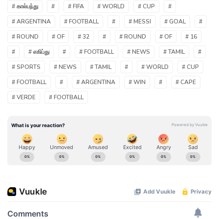
# கால்பந்து
#
# FIFA
# WORLD
# CUP
#
# ARGENTINA
# FOOTBALL
#
# MESSI
# GOAL
#
# ROUND
# OF
# 32
#
# ROUND
# OF
# 16
#
# எகிப்து
#
# FOOTBALL
# NEWS
# TAMIL
#
# SPORTS
# NEWS
# TAMIL
#
# WORLD
# CUP
# FOOTBALL
#
# ARGENTINA
# WIN
#
# CAPE
# VERDE
# FOOTBALL