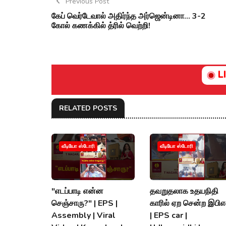
Previous Post
கேப் வெர்டேவால் அதிர்ந்த அர்ஜென்டினா... 3-2
கோல் கணக்கில் த்ரில் வெற்றி!
L
RELATED POSTS
வீடியோ ஸ்டோரி
வீடியோ ஸ்டோரி
"எடப்பாடி என்ன
தவறுதலாக உதயநிதி
செஞ்சாரு?" | EPS |
காரில் ஏற சென்ற இபிஎ
Assembly | Viral
| EPS car |