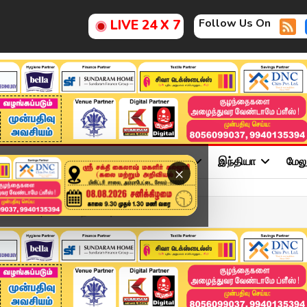
Follow Us On
LIVE 24 X 7
ு
சினிமா
அரசியல்
விளையாட்டு
இந்தியா
மேல
×
LY 2026 | 11 மணி தலைப்பு...