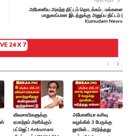
Next Post
அமோனிய அகற்ற திட்டம் தொடக்கம்.. மக்களை
பாதுகாப்பான இடத்துக்கு அனுப்ப திட்டம் |
Kumudam News
IVE 24 X 7
வீடியோ ஸ்டோரி
வீடியோ ஸ்டோரி
விவசாயிகளுக்கு
அமோனியா கசிவு
S
ஸ்
ஏமாற்றம் அளிக்கும்
வழக்கில் 3 பேருக்கு
P
பட்ஜெட்! Anbumani
ஜாமின்... அடுத்தது
எ