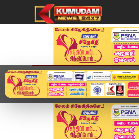
முகப்பு
விளையாட்டு
அண்மை
தமிழ்நாட
Home
வீடியோ ஸ்டோரி
Today Headlines - 04 JU