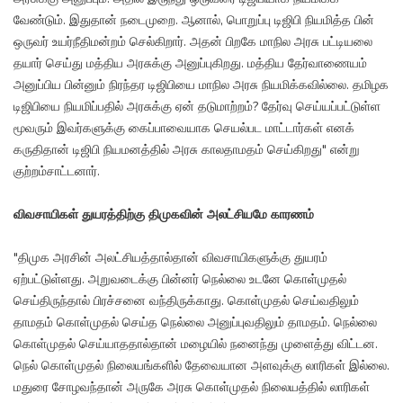
வேண்டும். இதுதான் நடைமுறை. ஆனால், பொறுப்பு டிஜிபி நியமித்த பின்
ஒருவர் உயர்நீதிமன்றம் செல்கிறார். அதன் பிறகே மாநில அரசு பட்டியலை
தயார் செய்து மத்திய அரசுக்கு அனுப்புகிறது. மத்திய தேர்வாணையம்
அனுப்பிய பின்னும் நிரந்தர டிஜிபியை மாநில அரசு நியமிக்கவில்லை. தமிழக
டிஜிபியை நியமிப்பதில் அரசுக்கு ஏன் தடுமாற்றம்? தேர்வு செய்யப்பட்டுள்ள
மூவரும் இவர்களுக்கு கைப்பாவையாக செயல்பட மாட்டார்கள் எனக்
கருதிதான் டிஜிபி நியமனத்தில் அரசு காலதாமதம் செய்கிறது" என்று
குற்றம்சாட்டனார்.
விவசாயிகள் துயரத்திற்கு திமுகவின் அலட்சியமே காரணம்
"திமுக அரசின் அலட்சியத்தால்தான் விவசாயிகளுக்கு துயரம்
ஏற்பட்டுள்ளது. அறுவடைக்கு பின்னர் நெல்லை உடனே கொள்முதல்
செய்திருந்தால் பிரச்சனை வந்திருக்காது. கொள்முதல் செய்வதிலும்
தாமதம் கொள்முதல் செய்த நெல்லை அனுப்புவதிலும் தாமதம். நெல்லை
கொள்முதல் செய்யாததால்தான் மழையில் நனைந்து முளைத்து விட்டன.
நெல் கொள்முதல் நிலையங்களில் தேவையான அளவுக்கு லாரிகள் இல்லை.
மதுரை சோழவந்தான் அருகே அரசு கொள்முதல் நிலையத்தில் லாரிகள்