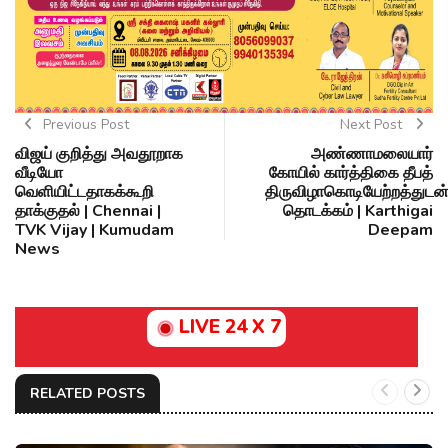
Previous Post
Next Post
விஜய் குறித்து அவதூறாக
அண்ணாமலையார்
வீடியோ
கோயில் கார்த்திகை தீபத்
வெளியிட்டதாகக்கூறி
திருவிழாகொடியேற்றத்துடன
தாக்குதல் | Chennai |
தொடக்கம் | Karthigai
TVK Vijay | Kumudam
Deepam
News
LIVE 24 X 7
RELATED POSTS