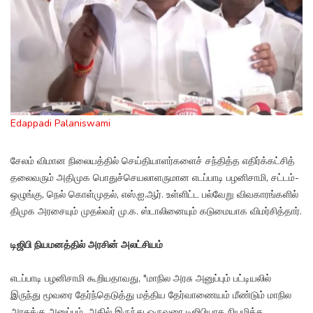
Edappadi Palaniswami
சேலம் விமான நிலையத்தில் செய்தியாளர்களைச் சந்தித்த எதிர்க்கட்சித்
தலைவரும் அதிமுக பொதுச்செயலாளருமான எடப்பாடி பழனிசாமி, சட்டம்-
ஒழுங்கு, நெல் கொள்முதல், எஸ்.ஐ.ஆர். உள்ளிட்ட பல்வேறு விவகாரங்களில்
திமுக அரசையும் முதல்வர் மு.க. ஸ்டாலினையும் கடுமையாக விமர்சித்தார்.
டிஜிபி நியமனத்தில் அரசின் அலட்சியம்
எடப்பாடி பழனிசாமி கூறியதாவது, "மாநில அரசு அனுப்பும் பட்டியலில்
இருந்து மூவரை தேர்ந்தெடுத்து மத்திய தேர்வாணையம் மீண்டும் மாநில
அரசுக்கு அனுப்பும். அதில் இருந்து ஒருவரை டிஜிபியாக நியமிக்க