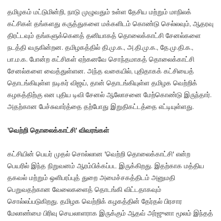
தமிழகம் மட்டுமின்றி, நாடு முழுவதும் உள்ள தேசிய மற்றும் மாநிலக்
கட்சிகள் தங்களது கருத்துகளை மக்களிடம் கொண்டு செல்லவும், ஆதரவு
திரட்டவும் தங்களுக்கெனத் தனியாகத் தொலைக்காட்சி சேனல்களை
நடத்தி வருகின்றன. தமிழகத்தில் தி.மு.க., அ.தி.மு.க., தே.மு.தி.க.,
பா.ம.க. போன்ற கட்சிகள் ஏற்கனவே சொந்தமாகத் தொலைக்காட்சி
சேனல்களை வைத்துள்ளன. அந்த வகையில், புதிதாகக் கட்சியைத்
தொடங்கியுள்ள நடிகர் விஜய், தான் தொடங்கியுள்ள தமிழக வெற்றிக்
கழகத்திற்கு என புதிய டிவி சேனல் ஆலோசனை மேற்கொண்டு இருந்தார்.
அதற்கான பேச்சுவார்த்தை தற்போது இறுதிகட்டத்தை எட்டியுள்ளது.
'வெற்றி தொலைக்காட்சி' விவரங்கள்
கட்சியின் பெயர் முதல் சொல்லான 'வெற்றி தொலைக்காட்சி' என்ற
பெயரில் இந்த நிறுவனம் ஆரம்பிக்கப்பட இருக்கிறது. இதற்காக மத்திய
தகவல் மற்றும் ஒளிபரப்புத் துறை அமைச்சகத்திடம் அனுமதி
பெறுவதற்கான வேலைகளைத் தொடங்கி விட்டதாகவும்
சொல்லப்படுகிறது. தமிழக வெற்றிக் கழகத்தின் தேர்தல் பிரசார
மேலாண்மை பிரிவு செயலாளராக இருக்கும் ஆதவ் அர்ஜுனா மூலம் இந்தத்