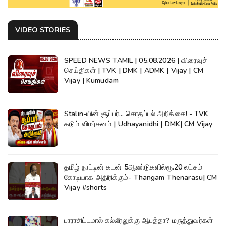
VIDEO STORIES
SPEED NEWS TAMIL | 05.08.2026 | விரைவுச்
செய்திகள் | TVK | DMK | ADMK | Vijay | CM
Vijay | Kumudam
Stalin-யின் சூப்பர்... சொதப்பல் அறிக்கை! - TVK
கடும் விமர்சனம் | Udhayanidhi | DMK| CM Vijay
தமிழ் நாட்டின் கடன் 5ஆண்டுகளில்ரூ.20 லட்சம்
கோடியாக அதிரிக்கும்- Thangam Thenarasu| CM
Vijay #shorts
பாராசிட்டமால் கல்லீரலுக்கு ஆபத்தா? மருத்துவர்கள்