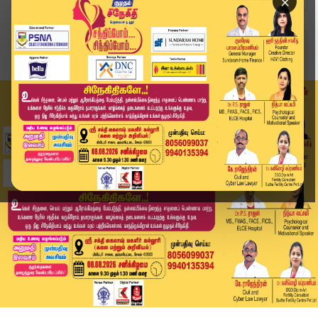
×
Home
அரசியல்
விஜய்யின் புதிய டிவி சேனல்: 'வெற்றி தொலைக்காட்ச...