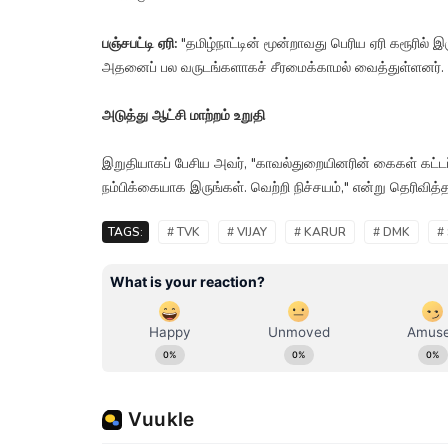
பஞ்சபட்டி ஏரி:
"தமிழ்நாட்டின் மூன்றாவது பெரிய ஏரி கரூரில் இ
அதனைப் பல வருடங்களாகச் சீரமைக்காமல் வைத்துள்ளனர். தவெ
அடுத்து ஆட்சி மாற்றம் உறுதி
இறுதியாகப் பேசிய அவர், "காவல்துறையினரின் கைகள் கட்டப்ப
நம்பிக்கையாக இருங்கள். வெற்றி நிச்சயம்," என்று தெரிவித்தா
TAGS:
# TVK
# VIJAY
# KARUR
# DMK
#