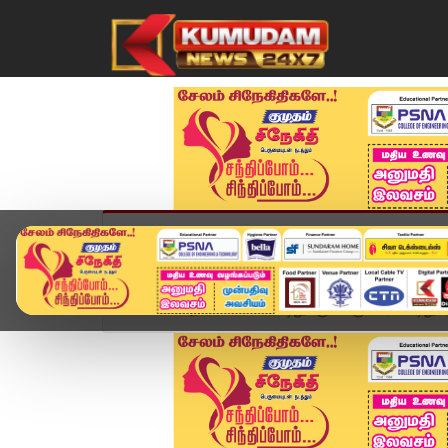
முகப்பு
விளையாட்டு
அண்மை
தமிழ்நாட
Home
அரசியல்
"பாட்டிலுக்கு 10 ரூபாய், பாட்டிலுக்