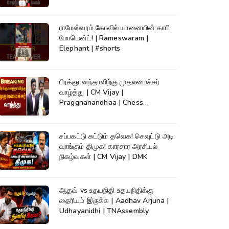
ராமேஸ்வரம் கோவில் யானையின் காபி
மோமென்ட்! | Rameswaram |
Elephant | #shorts
பிரக்ஞானந்தாவிற்கு முதலமைச்சர்
வாழ்த்து | CM Vijay |
Praggnanandhaa | Chess
Champion |KumudamNews
சப்பகட்டு கட்டும் தவெக! செவுட்டு அடி
வாங்கும் திமுக! காரசார அரசியல்
நிகழ்வுகள் | CM Vijay | DMK
ஆதவ் vs உதயநிதி உதயநிதிக்கு
தைரியம் இருக்க | Aadhav Arjuna |
Udhayanidhi | TNAssembly