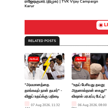
ராஜேஷ்குமார்.(திமுக) | TVK Vijay Campaign
Karur
L
RELATED POSTS
அரசியல்
அரசியல்
"அவமானத்தை
"உதய் பேசியது தவறு;
தாங்கவும் நான் தயார்" -
அதனால்தான் கைது!" 
விஜய் உதய்க்கு பதிலடி
விஷால் பரபரப்பு பேட்டி!
07 Aug 2026, 11:32
06 Aug 2026, 08:00