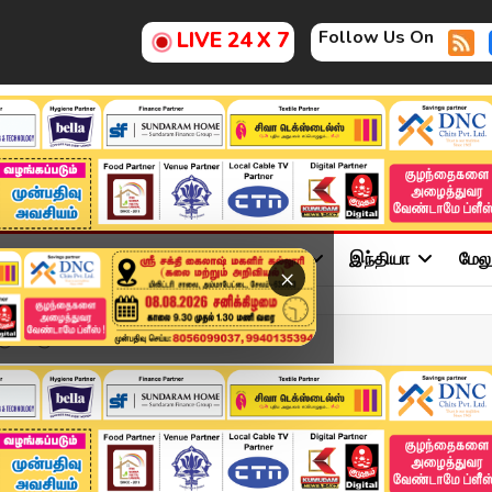
Follow Us On
LIVE 24 X 7
ு
சினிமா
அரசியல்
விளையாட்டு
இந்தியா
மேல
×
கு 10 ரூபாய்...