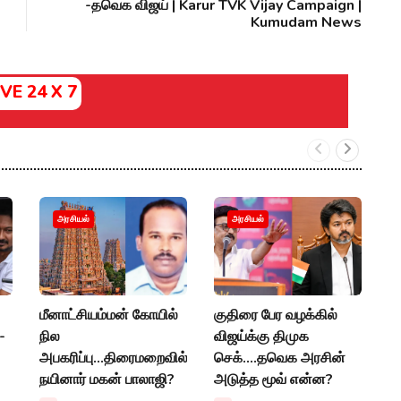
-தவெக விஜய் | Karur TVK Vijay Campaign |
Kumudam News
IVE 24 X 7
ம
அரசியல்
அரசியல்
த
அ
எ
மீனாட்சியம்மன் கோயில்
குதிரை பேர வழக்கில்
P
-
நில
விஜய்க்கு திமுக
அபகரிப்பு...திரைமறைவில்
செக்....தவெக அரசின்
நயினார் மகன் பாலாஜி?
அடுத்த மூவ் என்ன?