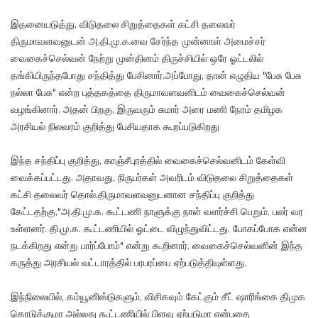
இதனையடுத்து, விடுதலை சிறுத்தைகள் கட்சி தலைவர்
திருமாவளவனுடன் அ.தி.மு.க.வை சேர்ந்த முன்னாள் அமைச்சர்
வைகைச்செல்வன் நேற்று முன்தினம் திருச்சியில் ஒரே ஓட்டலில்
தங்கியிருந்தபோது சந்தித்து பேசினார்.அப்போது, தான் எழுதிய "பேசு பேசு
நல்லா பேசு" என்ற புத்தகத்தை திருமாவளவனிடம் வைகைச்செல்வன்
வழங்கினார். அதன் பிறகு, இருவரும் சுமார் அரை மணி நேரம் தமிழக
அரசியல் நிலவரம் குறித்து பேசியதாக கூறப்படுகிறது
இந்த சந்திப்பு குறித்து, காஞ்சீபுரத்தில் வைகைச்செல்வனிடம் கேள்வி
வைக்கப்பட்டது. அதாவது, நிருபர்கள் அவரிடம் விடுதலை சிறுத்தைகள்
கட்சி தலைவர் தொல்.திருமாவளவனுடனான சந்திப்பு குறித்து
கேட்டதற்கு,"அ.தி.மு.க. கூட்டணி நாளுக்கு நாள் வளர்ச்சி பெறும். பலர் வர
உள்ளனர். தி.மு.க. கூட்டணியில் ஓட்டை விழுந்துவிட்டது. போகப்போக என்ன
நடக்கிறது என்று பார்ப்போம்" என்று கூறினார். வைகைச்செல்வனின் இந்த
கருத்து அரசியல் வட்டாரத்தில் பரபரப்பை ஏற்படுத்தியுள்ளது.
இந்நிலையில், கம்யூனிஸ்டுகளும், விசிகவும் கேட்கும் சீட் ஷாரிங்கை திமுக
கொடுக்குமா அல்லது கூட்டணியில் பிளவு ஏற்படுமா என்பதை