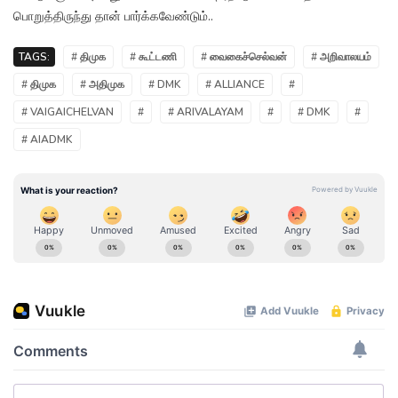
பொறுத்திருந்து தான் பார்க்கவேண்டும்..
TAGS:
# திமுக
# கூட்டணி
# வைகைச்செல்வன்
# அறிவாலயம்
# திமுக
# அதிமுக
# DMK
# ALLIANCE
#
# VAIGAICHELVAN
#
# ARIVALAYAM
#
# DMK
#
# AIADMK