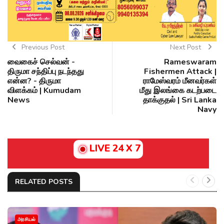
Previous Post
Next Post
வைகைச் செல்வன் -
Rameswaram
திருமா சந்திப்பு நடந்தது
Fishermen Attack |
என்ன? - திருமா
ராமேஸ்வரம் மீனவர்கள்
விளக்கம் | Kumudam
மீது இலங்கை கடற்படை
News
தாக்குதல் | Sri Lanka
Navy
LIVE 24 X 7
RELATED POSTS
அரசியல்