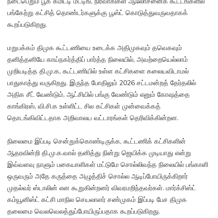
நடைபெறும் பூக் கமிட்டி மீட்டிங், நிர்வாகிகள் ஆலோசனைக் கூட்டங்களில்
பங்கேற்று கட்சித் தொண்டர்களுக்கு பூஸ்ட் கொடுத்துவருவதாகக்
கூறப்படுகிறது.
மறுபக்கம் திமுக கூட்டணியை உடைக்க அதிமுகவும் தவெகவும்
தனித்தனியே காய்நகர்த்திப் பார்த்த நிலையில், அவற்றையெல்லாம்
முறியடித்த தி.மு.க, கூட்டணியில் உள்ள கட்சிகளை கலையவிடாமல்
பாதுகாத்து வருகிறது. இருந்த போதிலும் 2026 சட்டமன்றத் தேர்தலில்
அதிக சீட் வேண்டும், ஆட்சியில் பங்கு வேண்டும் எனும் கோஷத்தை
காங்கிரஸ், வி.சி.க உள்ளிட்ட சில கட்சிகள் முன்வைக்கத்
தொடங்கிவிட்டதாக அறிவாலய வட்டாரங்கள் தெரிவிக்கின்றன.
நிலைமை இப்படி சென்றுக்கொண்டிருக்க, கூட்டணிக் கட்சிகளின்
ஆதரவின்றி தி.மு.க.வால் தனித்து நின்று ஜெயிக்க முடியாது என்று
இவ்வளவு நாளும் பகையாளிகள் மட்டுமே சொல்லிவந்த நிலையில் பங்காளி
ஒருவரும் அதே கருத்தை அழுத்திச் சொல்ல ஆடிப்போயிருக்கிறார்
முதல்வர் ஸ்டாலின் என கூறுகின்றனர் விவரமறிந்தவர்கள். மார்க்சிஸ்ட்
கம்யூனிஸ்ட் கட்சி மாநில செயலாளர் சண்முகம் இப்படி பேச திமுக
தலைமை வெலவெலத்துப்போயிருப்பதாக கூறப்படுகிறது.