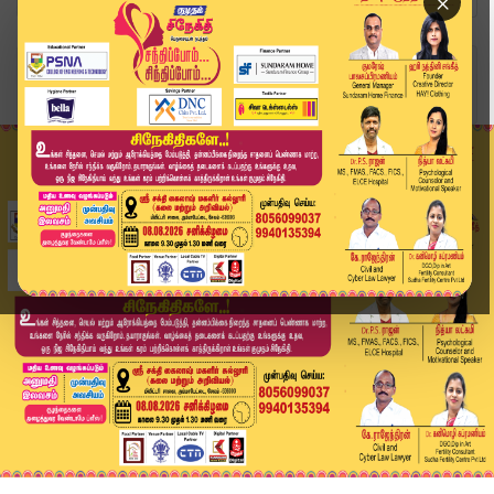
×
Home
அரசியல்
திருச்சி கிழக்கு தொகுதி எம்.எல்.ஏ. பதவியை ராஜின...