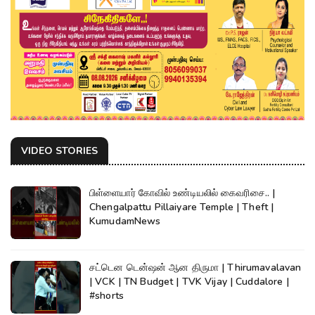
VIDEO STORIES
பிள்ளையார் கோவில் உண்டியலில் கைவரிசை.. |
Chengalpattu Pillaiyare Temple | Theft |
KumudamNews
சட்டென டென்ஷன் ஆன திருமா | Thirumavalavan
| VCK | TN Budget | TVK Vijay | Cuddalore |
#shorts