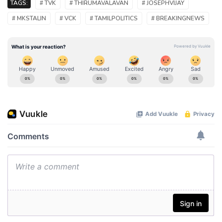
TAGS:
# TVK
# THIRUMAVALAVAN
# JOSEPHVIJAY
# MKSTALIN
# VCK
# TAMILPOLITICS
# BREAKINGNEWS