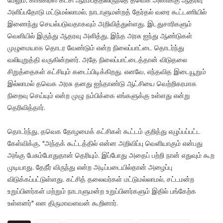
மேலும், காங்கிரஸ் கட்சி ஆரம்பத்திலிருந்தே தவெக அணிக்கு ஆதரவு
அளிப்பதோடு மட்டுமல்லாமல், நாடாளுமன்றத் தேர்தல் வரை கூட்டணியில்
இணைந்து செயல்படுவதாகவும் அறிவித்துள்ளது. இடதுசாரிகளும்
வெளியில் இருந்து ஆதரவு அளித்து, இந்த அரசு ஐந்து ஆண்டுகள்
முழுமையாக தொடர வேண்டும் என்ற நிலைப்பாட்டை தொடர்ந்து
வலியுறுத்தி வருகின்றனர். அதே நிலைப்பாட்டைத்தான் விடுதலை
சிறுத்தைகள் கட்சியும் கடைப்பிடிக்கிறது. எனவே, எந்தவித இடையூறும்
இல்லாமல் தவெக அரசு தனது ஐந்தாண்டு ஆட்சியை வெற்றிகரமாக
நிறைவு செய்யும் என்ற முழு நம்பிக்கை எங்களுக்கு உள்ளது என்று
தெரிவித்தார்.
தொடர்ந்து, தவெக தோழமைக் கட்சிகள் கூட்டம் குறித்து எழுப்பப்பட்ட
கேள்விக்கு, "அந்தக் கூட்டத்தில் என்ன அறிவிப்பு வெளியாகும் என்பது
அங்கு பேசும்போதுதான் தெரியும். இப்போது அதைப் பற்றி நான் எதுவும் கூற
முடியாது. தேநீர் விருந்து என்ற அடிப்படையில்தான் அழைப்பு
விடுக்கப்பட்டுள்ளது. கட்சித் தலைவர்கள் மட்டுமல்லாமல், சட்டமன்ற
உறுப்பினர்கள் மற்றும் நாடாளுமன்ற உறுப்பினர்களும் இதில் பங்கேற்க
உள்ளனர்" என திருமாவளவன் கூறினார்.