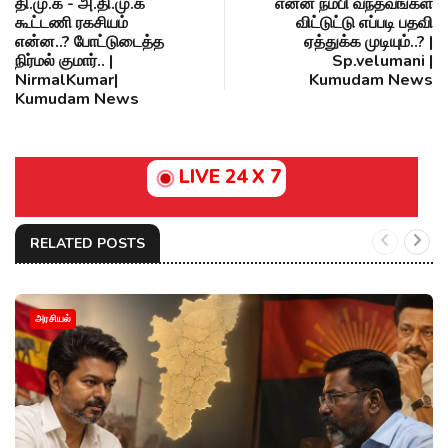
தி.மு.க - அ.தி.மு.க
என்ன நம்பி வந்தவங்கள
கூட்டணி ரகசியம்
விட்டுட்டு எப்படி பதவி
என்ன..? போட்டுடைத்த
ஏத்துக்க முடியும்..? |
நிர்மல் குமார்.. |
Sp.velumani |
NirmalKumar|
Kumudam News
Kumudam News
LIVE 24 X 7
RELATED POSTS
அரசியல்