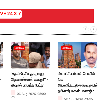
IVE 24 X 7
க
அரசியல்
அரசியல்
வ
ச
அ
"உதய் பேசியது தவறு;
மீனாட்சியம்மன் கோயில்
P
-
அதனால்தான் கைது!" -
நில
விஷால் பரபரப்பு பேட்டி!
அபகரிப்பு...திரைமறைவில்
நயினார் மகன் பாலாஜி?
06 Aug 2026, 08:00
PM
06 Aug 2026, 07:30
PM