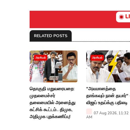
L
RELATED POSTS
அரசியல்
அரசியல்
தொகுதி மறுவரையறை:
"அவமானத்தை
முதலமைச்சர்
தாங்கவும் நான் தயார்" 
தலைமையில் அனைத்து
விஜய் உதய்க்கு பதிலடி
கட்சிக் கூட்டம்.. திமுக,
07 Aug 2026, 11:32
அதிமுக புறக்கணிப்பு!
AM
08 Aug 2026, 10:13