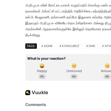
அ.தி.மு.க-வின் கோட்டையாகக் கருதப்படும் கொங்கு மண்டல
தகவல்கள் அக்கட்சி வட்டாரத்தில் அதிர்ச்சியை ஏற்படுத்தி
எஸ்.பி. வேலுமணி, தங்கமணி தரப்போ இதுவரை எவ்வித அதிக
இருவரும் அ.தி.மு.க-விலேயே தொடர்கிறார்களா அல்லது தி.மு
அவர்களின் ஆதரவாளர்களுக்கே இன்னும் தெளிவான தகவல் த
நீடிக்கிறது.
TAGS:
# ADMK
# KONGUBELT
# DMK
# SP