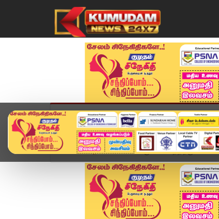
முகப்பு
விளையாட்டு
அண்மை
தமிழ்நாட
Home
அரசியல்
கொங்கு மண்டலத்திற்கு ஸ்கெட்ச்.