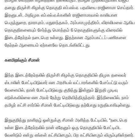
தமிழக வெற்றிக் கழகத்தின் தலைவரும், தமிழக முதல்வருமான விஜய்
தனது திருச்சி கிழக்கு தொகுதி எம்.எல்.ஏ. பதவியை ராஜினாமா செய்தார்.
இதனுடன், அதிமுக எம்.எல்.ஏ.க்களின் ராஜினாமாவால் காலியான
பெருந்துறை, தாராபுரம், மதுராந்தகம், அம்பாசமுத்திரம், விராலிமலை ஆகிய
தொகுதிகளையும் சேர்த்து மொத்தம் 6 தொகுதிகளுக்கு விரைவில்
இடைத்தேர்தல் நடைபெற உள்ளது. இதற்கான ஆரம்பகட்டப் பணிகளை
தேர்தல் ஆணையம் ஏற்கனவே தொடங்கிவிட்டது.
களமிறங்கும் சீமான்
இந்த இடைத்தேர்தலில் திருச்சி கிழக்கு தொகுதியில் திமுக தலைவர்
ஸ்டாலின் போட்டியிடுவார் என அரசியல் வட்டாரங்களில் பேசப்பட்டு வரும்
வேளையில், தான் போட்டியிடுவது குறித்து இன்னும் இறுதி முடிவு
எடுக்கவில்லை என அவர் நேற்று தெரிவித்திருந்தார். இந்நிலையில், நாம்
தமிழர் கட்சி சார்பில் சீமான் போட்டியிடுவது தற்போது உறுதியாகியுள்ளது.
இதுகுறித்து நாளிதழ் ஒன்றுக்கு சீமான் அளித்த பேட்டியில், "நடைபெற
உள்ள இடைத்தேர்தலில் நான் ஏதேனும் ஒரு தொகுதியில் போட்டியிட
வேண்டும் என்று எங்கள் கட்சியினரும், பிற கட்சியினரும் விரும்புகின்றனர்.