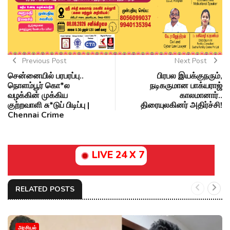
Previous Post
Next Post
சென்னையில் பரபரப்பு..
பிரபல இயக்குநரும்,
நொளம்பூர் கொ*ல
நடிகருமான பாக்யராஜ்
வழக்கின் முக்கிய
காலமானார்..
குற்றவாளி சு*டுப் பிடிப்பு |
திரையுலகினர் அதிர்ச்சி!
Chennai Crime
LIVE 24 X 7
RELATED POSTS
அரசியல்