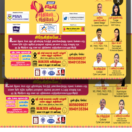
×
Home
அரசியல்
"அண்ணன் கைக்கு பவர் வந்ததில் இருந்து தமிழ்நாட்ட...