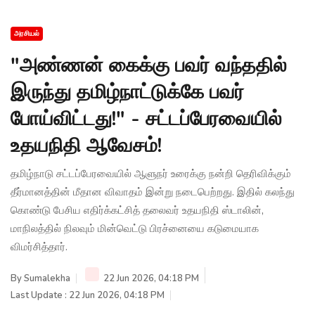
அரசியல்
"அண்ணன் கைக்கு பவர் வந்ததில்
இருந்து தமிழ்நாட்டுக்கே பவர்
போய்விட்டது!" - சட்டப்பேரவையில்
உதயநிதி ஆவேசம்!
தமிழ்நாடு சட்டப்பேரவையில் ஆளுநர் உரைக்கு நன்றி தெரிவிக்கும்
தீர்மானத்தின் மீதான விவாதம் இன்று நடைபெற்றது. இதில் கலந்து
கொண்டு பேசிய எதிர்க்கட்சித் தலைவர் உதயநிதி ஸ்டாலின்,
மாநிலத்தில் நிலவும் மின்வெட்டு பிரச்னையை கடுமையாக
விமர்சித்தார்.
By
Sumalekha
22 Jun 2026, 04:18 PM
Last Update : 22 Jun 2026, 04:18 PM