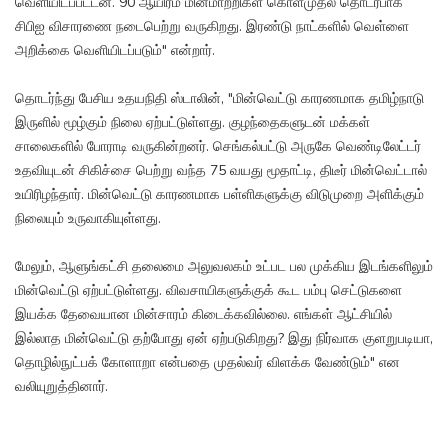
வெளியிடப்பட்டன. 90 ஆயிரம் மின்மாற்றிகள் கொள்முதல் தொடர்பாக
சிபிஐ விசாரணை நடைபெற்று வருகிறது. இரண்டு நாட்களில் வெள்ளை
அறிக்கை வெளியிடப்படும்" என்றார்.
தொடர்ந்து பேசிய உதயநிதி ஸ்டாலின், "மின்வெட்டு காரணமாக தமிழ்நாடு
இருளில் மூழ்கும் நிலை ஏற்பட்டுள்ளது. குழந்தைகளுடன் மக்கள்
சாலைகளில் போராடி வருகின்றனர். செங்கல்பட்டு அருகே வெண்டிலேட்டர்
உதவியுடன் சிகிச்சை பெற்று வந்த 75 வயது மூதாட்டி, திடீர் மின்வெட்டால்
உயிரிழந்தார். மின்வெட்டு காரணமாக பள்ளிகளுக்கு விடுமுறை அளிக்கும்
நிலையும் உருவாகியுள்ளது.
மேலும், ஆளுங்கட்சி தலைமை அலுவலகம் உட்பட பல முக்கிய இடங்களிலும்
மின்வெட்டு ஏற்பட்டுள்ளது. விவசாயிகளுக்குக் கூட பம்பு செட்டுகளை
இயக்க தேவையான மின்சாரம் கிடைக்கவில்லை. எங்கள் ஆட்சியில்
இல்லாத மின்வெட்டு தற்போது ஏன் ஏற்படுகிறது? இது நிர்வாக குளறுபடியா,
தொழில்நுட்பக் கோளாறா என்பதை முதல்வர் விளக்க வேண்டும்" என
வலியுறுத்தினார்.