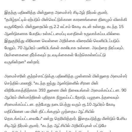
இதற்கு பதிலளித்த மின்துறை அமைச்சர் சிடிஆர் நிர்மல் குமார்,
"தமிழ்நாட்டில் ஏற்படும் மின்வெட்டுக்கான காரணங்களை தினமும் விளக்கி
வருகிறோம். மின்துறையில் ரூ.2.2 லட்சம் கோடி கடன் உள்ளது. கடந்த 15
ஆண்டுகளாக போதிய உள்கட்டமைப்பு வசதிகள் உருவாக்கப்படவில்லை.
இதுகுறித்து விரிவான வெள்ளை அறிக்கை விரைவில் வெளியிடப்படும்.
மேலும், 70 ஆயிரம் பணியிடங்கள் காலியாக உள்ளன. அவற்றை நிரப்பவும்,
பிரச்னைகளை தீர்க்கவும் நடவடிக்கைகள் மேற்கொள்ளப்பட்டு
வருகின்றன" என்றார்.
அமைச்சரின் குற்றச்சாட்டுக்கு பதிலளித்த முன்னாள் மின்துறை அமைச்சர்
செந்தில் பாலாஜி, "கடந்த ஐந்து ஆண்டுகளில் சீரான மின்
விநியோகத்திற்காக 393 துணை மின் நிலையங்கள் அமைக்கப்பட்டன. 90
ஆயிரம் மின்மாற்றிகள் புதிதாக நிறுவப்பட்டதோடு, பழுதடைந்தவையும்
சீரமைக்கப்பட்டன. தற்போது நடைபெற்று வரும் ரூ.10 ஆயிரம் கோடி
மதிப்பிலான பல மின் திட்டங்களும் முந்தைய ஆட்சியில்
தொடங்கப்பட்டவையே" என்று தெரிவித்தார். இதையடுத்து மீண்டும் பேசிய
சிடிஆர் நிர்மல் குமார், "கடந்த ஆட்சியில் அறிவிப்புகள் மட்டுமே