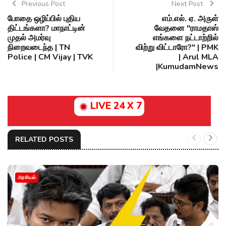
Previous Post
Next Post
போதை ஒழிப்பில் புதிய
எம்.எல். ஏ. அருள்
திட்டங்களா? மாநாட்டின்
வேதனை "ராமதாஸ்
முதல் அமர்வு
எங்களை நட்டாற்றில்
நிறைவடைந்த | TN
விற்று விட்டாரோ?" | PMK
Police | CM Vijay | TVK
| Arul MLA
|KumudamNews
LIVE 24 X 7
RELATED POSTS
அரசியல்