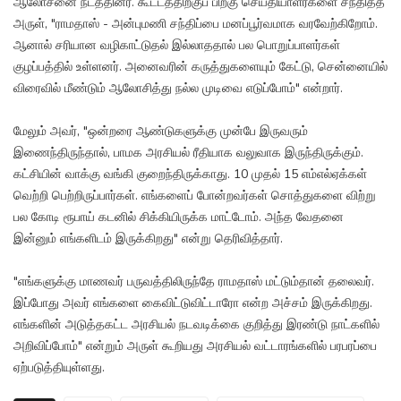
ஆலோசனை நடத்தினர். கூட்டத்திற்குப் பிறகு செய்தியாளர்களை சந்தித்த
அருள், "ராமதாஸ் - அன்புமணி சந்திப்பை மனப்பூர்வமாக வரவேற்கிறோம்.
ஆனால் சரியான வழிகாட்டுதல் இல்லாததால் பல பொறுப்பாளர்கள்
குழப்பத்தில் உள்ளனர். அனைவரின் கருத்துகளையும் கேட்டு, சென்னையில்
விரைவில் மீண்டும் ஆலோசித்து நல்ல முடிவை எடுப்போம்" என்றார்.
மேலும் அவர், "ஒன்றரை ஆண்டுகளுக்கு முன்பே இருவரும்
இணைந்திருந்தால், பாமக அரசியல் ரீதியாக வலுவாக இருந்திருக்கும்.
கட்சியின் வாக்கு வங்கி குறைந்திருக்காது. 10 முதல் 15 எம்எல்ஏக்கள்
வெற்றி பெற்றிருப்பார்கள். எங்களைப் போன்றவர்கள் சொத்துகளை விற்று
பல கோடி ரூபாய் கடனில் சிக்கியிருக்க மாட்டோம். அந்த வேதனை
இன்னும் எங்களிடம் இருக்கிறது" என்று தெரிவித்தார்.
"எங்களுக்கு மாணவர் பருவத்திலிருந்தே ராமதாஸ் மட்டும்தான் தலைவர்.
இப்போது அவர் எங்களை கைவிட்டுவிட்டாரோ என்ற அச்சம் இருக்கிறது.
எங்களின் அடுத்தகட்ட அரசியல் நடவடிக்கை குறித்து இரண்டு நாட்களில்
அறிவிப்போம்" என்றும் அருள் கூறியது அரசியல் வட்டாரங்களில் பரபரப்பை
ஏற்படுத்தியுள்ளது.