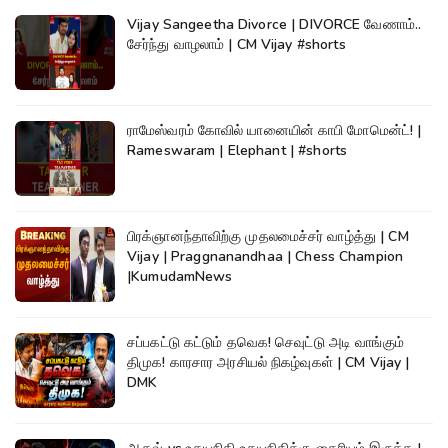
Vijay Sangeetha Divorce | DIVORCE வேணாம்..
சேர்ந்து வாழலாம் | CM Vijay #shorts
ராமேஸ்வரம் கோவில் யானையின் காபி மோமென்ட்! |
Rameswaram | Elephant | #shorts
பிரக்ஞானந்தாவிற்கு முதலமைச்சர் வாழ்த்து | CM
Vijay | Praggnanandhaa | Chess Champion
|KumudamNews
சப்பகட்டு கட்டும் தவெக! செவுட்டு அடி வாங்கும்
திமுக! காரசார அரசியல் நிகழ்வுகள் | CM Vijay |
DMK