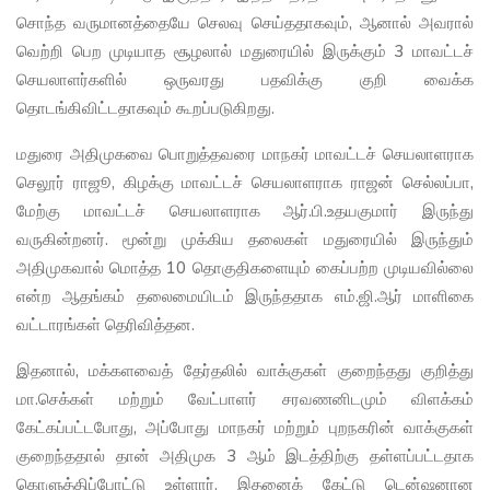
சொந்த வருமானத்தையே செலவு செய்ததாகவும், ஆனால் அவரால்
வெற்றி பெற முடியாத சூழலால் மதுரையில் இருக்கும் 3 மாவட்டச்
செயலாளர்களில் ஒருவரது பதவிக்கு குறி வைக்க
தொடங்கிவிட்டதாகவும் கூறப்படுகிறது.
மதுரை அதிமுகவை பொறுத்தவரை மாநகர் மாவட்டச் செயலாளராக
செலூர் ராஜூ, கிழக்கு மாவட்டச் செயலாளராக ராஜன் செல்லப்பா,
மேற்கு மாவட்டச் செயலாளராக ஆர்.பி.உதயகுமார் இருந்து
வருகின்றனர். மூன்று முக்கிய தலைகள் மதுரையில் இருந்தும்
அதிமுகவால் மொத்த 10 தொகுதிகளையும் கைப்பற்ற முடியவில்லை
என்ற ஆதங்கம் தலைமையிடம் இருந்ததாக எம்.ஜி.ஆர் மாளிகை
வட்டாரங்கள் தெரிவித்தன.
இதனால், மக்களவைத் தேர்தலில் வாக்குகள் குறைந்தது குறித்து
மா.செக்கள் மற்றும் வேட்பாளர் சரவணனிடமும் விளக்கம்
கேட்கப்பட்டபோது, அப்போது மாநகர் மற்றும் புறநகரின் வாக்குகள்
குறைந்ததால் தான் அதிமுக 3 ஆம் இடத்திற்கு தள்ளப்பட்டதாக
கொளுத்திப்போட்டு உள்ளார். இதனைக் கேட்டு டென்ஷனான