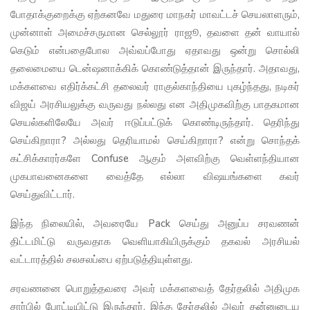
போதாக்குறைக்கு ஏற்கனவே மதுரை மாநகர் மாவட்டச் செயலாளரும்,
முன்னாள் அமைச்சருமான செல்லூர் ராஜூ, தவளை தன் வாயால்
கெடும் என்பதைபோல அவ்வப்போது ஏதாவது ஒன்று சொல்லி
தலைமையை டென்ஷனாக்கிக் கொண்டுத்தான் இருந்தார். அதாவது,
மக்களவை எதிர்க்கட்சி தலைவர் ராகுல்காந்தியை புகழ்ந்தது, நடிகர்
விஜய் அரசியலுக்கு வருவது நல்லது என அதிமுகவிற்கு பாதகமான
செயல்களிலேயே அவர் ஈடுப்பட்டுக் கொண்டிருந்தார். தெரிந்து
செய்கிறாரா? அல்லது தெரியாமல் செய்கிறாரா? என்று சொந்தக்
கட்சிக்காரர்களே Confuse ஆகும் அளவிற்கு வெள்ளந்தியான
முகபாவனைகளை வைத்தே எல்லா விஷயங்களை கவர்
செய்துவிட்டார்.
இந்த நிலையில், அவரையே Pack செய்து அனுப்ப சரவணன்
திட்டமிட்டு வருவதாக வெளியாகியிருக்கும் தகவல் அரசியல்
வட்டாரத்தில் சலசலப்பை ஏற்படுத்தியுள்ளது.
சரவணனை பொறுத்தவரை அவர் மக்களவைத் தேர்தலில் அதிமுக
சார்பில் போட்டியிட்டு இருந்தார். இந்த தேர்தலில் அவர் தன்னுடைய