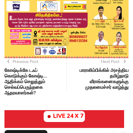
Previous Post
Next Post
கோஷ்டிக்கே டஃப்
பாராலிம்பிக்கில் அசத்திய
கொடுக்கும் கோஷ்டி...
தமிழ்நாடு
ஆதிக்கம் செலுத்தும்
வீராங்கனைகளுக்கு
செல்வப்பெருந்தகை
முதலமைச்சர் வாழ்த்து
ஆதரவாளர்கள்?
LIVE 24 X 7