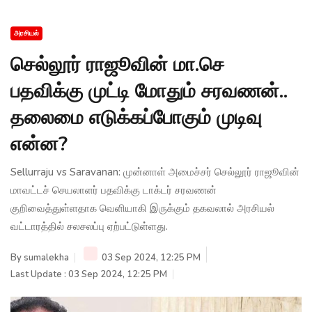
அரசியல்
செல்லூர் ராஜூவின் மா.செ
பதவிக்கு முட்டி மோதும் சரவணன்..
தலைமை எடுக்கப்போகும் முடிவு
என்ன?
Sellurraju vs Saravanan: முன்னாள் அமைச்சர் செல்லூர் ராஜூவின்
மாவட்டச் செயலாளர் பதவிக்கு டாக்டர் சரவணன்
குறிவைத்துள்ளதாக வெளியாகி இருக்கும் தகவலால் அரசியல்
வட்டாரத்தில் சலசலப்பு ஏற்பட்டுள்ளது.
By
sumalekha
03 Sep 2024, 12:25 PM
Last Update : 03 Sep 2024, 12:25 PM