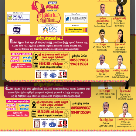
×
Home
அரசியல்
செல்லூர் ராஜூவின் மா.செ பதவிக்கு முட்டி மோதும் ...