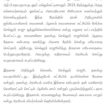
ஆர்.பி.உதயகுமாருடனும் மல்லுக்கட்டினாலும் 2021 தேர்தலுக்கு பிறகு
எல்லாவற்றையும் ஓரங்கட்டி அமைதியான சீனியராக வலம்வந்துக்
கொண்டிருந்தார். இந்த நேரத்தில் தான் அதிமுகவில்
ஐக்கியமாகினார் சரவணன். ஆனால் சரவணனை கட்சியில் சேர்க்க
செல்லூர் ராஜு ஒத்துக்கொள்ளவில்லை என்று மதுரை வட்டாரத்தில்
பேசப்பட்டது. சரவணனோ தனக்கு செல்லூர் ராஜூவின் ஆதரவு
தேவை என்பதை உணர்ந்து அவரை நேரில் சென்று மரியாதை
செய்தார். தற்போது, செல்லூர் ராஜூவிற்கு நிகரான மரியாதையை
பெற்றுவருவதோடு, அவருக்கு எதிராகவும் அரசியல் செய்து
வருவதாகவும் கூறப்படுகிறது.
இதனை அறிந்துக் கொண்ட செல்லூர் ராஜூ, தனக்கு
வயதாகிவிட்டது... இதற்குமேல் கட்சியில் நமக்கென்ன வேலை
என்றும், தனக்கு அரசியல் வாரிசு இல்லை என்பதால் தன் மகளோடு
வெளிநாட்டில் செட்டில் ஆகிவிடலாம் என்றும் முடிவெடுத்துவிட்டதாக
கூறப்படுகிறது. இதனால், சரவணனுக்கு வேலையும் சுலபமாக மாறும்
என்று அரசியல் விமர்சர்கள் தெரிவிக்கின்றனர்.