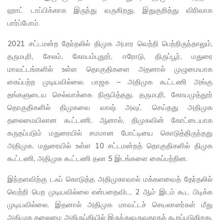
ஹாட் டாப்பிக்காக இருந்து வருகிறது. இதுகுறித்து விரிவாக
பார்ப்போம்.
2021 சட்டமன்ற தேர்தலில் திமுக அபார வெற்றி பெற்றிருந்தாலும்,
தருமபுரி, சேலம், கோயம்புதூர், ஈரோடு, திருப்பூர், மதுரை
மாவட்டங்களில் உள்ள தொகுதிகளை அதனால் முழுமையாக
கைப்பற்ற முடியவில்லை. பாஜக – அதிமுக கூட்டணி அங்கு
தங்களுடைய செல்வாக்கை நிரூபித்தது. தருமபுரி, கோயமுத்தூர்
தொகுதிகளில் திமுகவை வாஷ் அவுட் செய்தது அதிமுக
தலைமையிலான கூட்டணி. ஆனால், திமுகவின் கோட்டையாக
கருதப்படும் மதுரையில் சமமான போட்டியை கொடுத்திருந்தது
அதிமுக. மதுரையில் உள்ள 10 சட்டமன்றத் தொகுதிகளில் திமுக
கூட்டணி, அதிமுக கூட்டணி தலா 5 இடங்களை கைப்பற்றின.
இந்தளவிற்கு டஃப் கொடுத்த அதிமுகாவால் மக்களவைத் தேர்தலில்
வெற்றி பெற முடியவில்லை என்பதைவிட, 2 ஆம் இடம் கூட பிடிக்க
முடியவில்லை. இதனால் அதிமுக மாவட்டச் செயலாளர்கள் மீது
அதிமுக தலைமை அதிருப்தியில் இருந்துவருவதாகக் கூறப்படுகிறது.