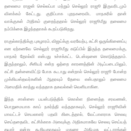
தலைமை ராஜன் செல்லப்பா மற்றும் செல்லூர் ராஜூ இருவரிடமும்
விளக்கம் கேட்டது. குறிப்பாக புறநகரைவிட மாநகரில் தான்
வாக்குகள் அதிகம் குறைந்ததால் செல்லூர் ராஜூமீது தலைமை
நம்பிக்கை இழந்ததாகக் கூறப்படுகிறது.
ராகுல்காந்திக்கு புகழாரம், விஜய்க்கு வரவேற்பு, கட்சி ஒருங்கிணைப்பு
என ஏற்கனவே செல்லூர் ராஜூமீது கடுப்பில் இருந்த தலைமைக்கு,
மாநகர் தோல்வி என்பது உச்சக்கட்ட டென்ஷனை கொடுத்ததாம்.
இருந்தாலும், சீனியர் என்ற ஒற்றை காரணத்தின் அடிப்படையிலும்,
கட்சி தன்னைவிட்டு போக கூடாது என்றால் செல்லூர் ராஜூ போன்ற
முக்கியஸ்தவர்களின் ஆதரவும் தேவை என்பதாலும் தலைமை
அமைதிக் காத்து வந்ததாக தகவல்கள் வெளியாகின.
இந்த சான்ஸை பயன்படுத்திக் கொள்ள நினைத்த சரவணன்,
பொறுமையாக காய் நகர்த்தி வந்ததாகவும், செல்லூர் ராஜூவின்
மாவட்டச் செயலாளர் பதவி கிடைத்தால், வேட்பாளராக செலவு
செய்ததைவிட கட்சிக்காக அளவுக்கு அதிகமாகவே செலவு செய்யத்
தயார் என்று கூறியதாகவும் மதுரை அதிமுக வட்டாரங்கள்