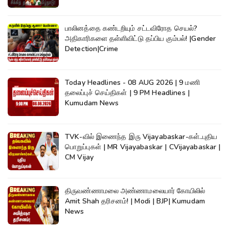
பாலினத்தை கண்டறியும் சட்டவிரோத செயல்?
அதிகாரிகளை தள்ளிவிட்டு தப்பிய கும்பல்! |Gender
Detection|Crime
Today Headlines - 08 AUG 2026 | 9 மணி
தலைப்புச் செய்திகள் | 9 PM Headlines |
Kumudam News
TVK-வில் இணைந்த இரு Vijayabaskar-கள்..புதிய
பொறுப்புகள் | MR Vijayabaskar | CVijayabaskar |
CM Vijay
திருவண்ணாமலை அண்ணாமலையார் கோயிலில்
Amit Shah தரிசனம்! | Modi | BJP| Kumudam
News