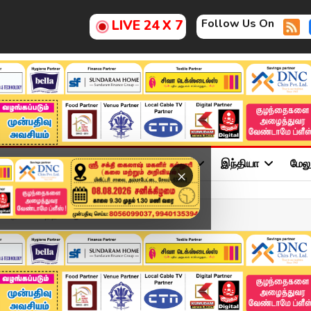
Follow Us On
LIVE 24 X 7
ு
சினிமா
அரசியல்
விளையாட்டு
இந்தியா
மேல
×
. அறிவாலயத்தில் ஆ...