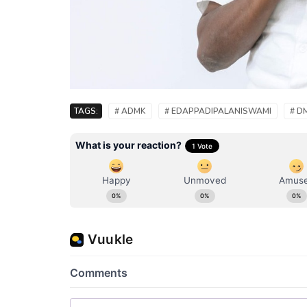
TAGS:
# ADMK
# EDAPPADIPALANISWAMI
# D