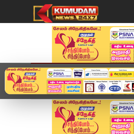
முகப்பு
விளையாட்டு
அண்மை
தமிழ்நாட
Home
அரசியல்
எடப்பாடி தலைமை மீது அதிருப்தி.