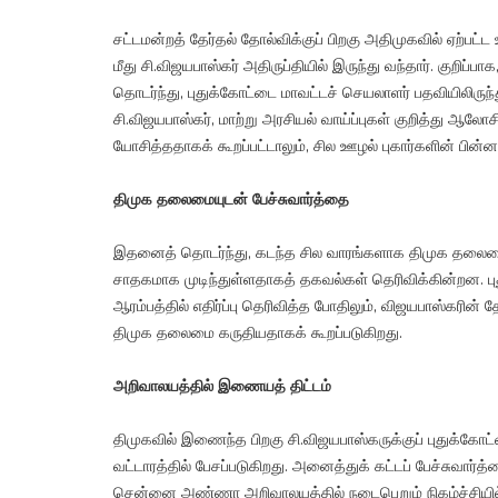
சட்டமன்றத் தேர்தல் தோல்விக்குப் பிறகு அதிமுகவில் ஏற்ப
மீது சி.விஜயபாஸ்கர் அதிருப்தியில் இருந்து வந்தார். குறி
தொடர்ந்து, புதுக்கோட்டை மாவட்டச் செயலாளர் பதவியிலிருந்
சி.விஜயபாஸ்கர், மாற்று அரசியல் வாய்ப்புகள் குறித்து ஆல
யோசித்ததாகக் கூறப்பட்டாலும், சில ஊழல் புகார்களின் பின்
திமுக தலைமையுடன் பேச்சுவார்த்தை
இதனைத் தொடர்ந்து, கடந்த சில வாரங்களாக திமுக தலைமையு
சாதகமாக முடிந்துள்ளதாகத் தகவல்கள் தெரிவிக்கின்றன. புத
ஆரம்பத்தில் எதிர்ப்பு தெரிவித்த போதிலும், விஜயபாஸ்கரின் த
திமுக தலைமை கருதியதாகக் கூறப்படுகிறது.
அறிவாலயத்தில் இணையத் திட்டம்
திமுகவில் இணைந்த பிறகு சி.விஜயபாஸ்கருக்குப் புதுக்கோட
வட்டாரத்தில் பேசப்படுகிறது. அனைத்துக் கட்டப் பேச்சுவார்
சென்னை அண்ணா அறிவாலயத்தில் நடைபெறும் நிகழ்ச்சியில்,