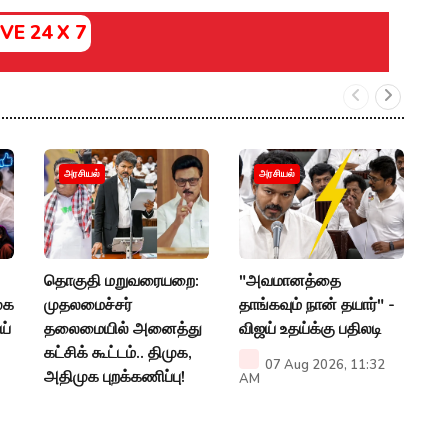
IVE 24 X 7
"
அரசியல்
அரசியல்
அ
வி
P
தொகுதி மறுவரையறை:
"அவமானத்தை
ுக
முதலமைச்சர்
தாங்கவும் நான் தயார்" -
ய்
தலைமையில் அனைத்து
விஜய் உதய்க்கு பதிலடி
கட்சிக் கூட்டம்.. திமுக,
07 Aug 2026, 11:32
அதிமுக புறக்கணிப்பு!
AM
08 Aug 2026, 10:13
AM