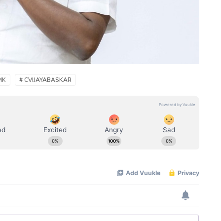
MK
# CVIJAYABASKAR