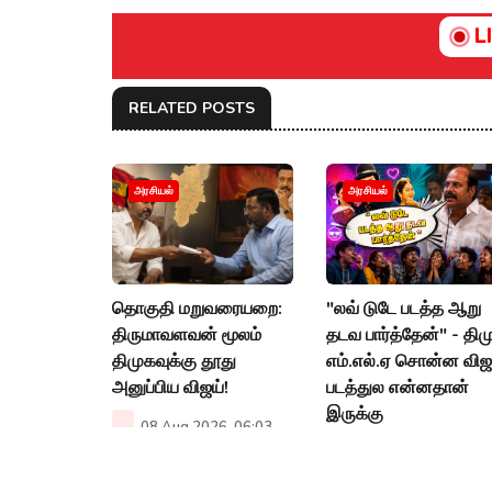
L
RELATED POSTS
அரசியல்
அரசியல்
தொகுதி மறுவரையறை:
"லவ் டுடே படத்த ஆறு
திருமாவளவன் மூலம்
தடவ பார்த்தேன்" - திம
திமுகவுக்கு தூது
எம்.எல்.ஏ சொன்ன விஜ
அனுப்பிய விஜய்!
படத்துல என்னதான்
இருக்கு
08 Aug 2026, 06:03
PM
08 Aug 2026, 01:30
PM