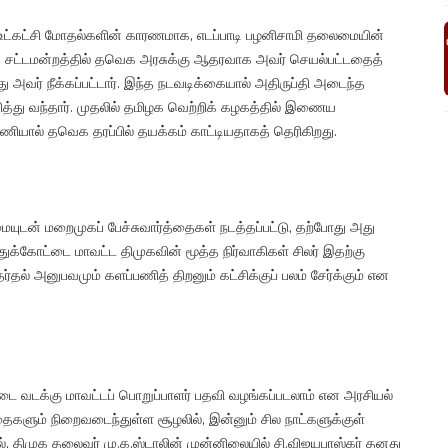
ட்ட உட்கட்சி மோதல்களின் காரணமாக, எடப்பாடி பழனிசாமி தலைமையின்
ப்பாக, சட்டமன்றத்தில் தவெக அரசுக்கு ஆதரவாக அவர் செயல்பட்டதைத்
து அவர் நீக்கப்பட்டார். இந்த நடவடிக்கையால் அதிருப்தி அடைந்த
ோசித்து வந்தார். முதலில் தமிழக வெற்றிக் கழகத்தில் இணைய
னணியால் தவெக தரப்பில் தயக்கம் காட்டியதாகத் தெரிகிறது.
டன் மறைமுகப் பேச்சுவார்த்தைகள் நடத்தப்பட்டு, தற்போது அது
ுக்கோட்டை மாவட்ட திமுகவின் மூத்த நிர்வாகிகள் சிலர் இதற்கு
ேர்தல் அனுபவமும் களப்பணித் திறனும் கட்சிக்குப் பலம் சேர்க்கும் என
்டை வடக்கு மாவட்டப் பொறுப்பாளர் பதவி வழங்கப்படலாம் என அரசியல்
த்தைகளும் நிறைவடைந்துள்ள சூழலில், இன்னும் சில நாட்களுக்குள்
 திமுக தலைவர் மு.க.ஸ்டாலின் முன்னிலையில் சி.விஜயபாஸ்கர் தனது