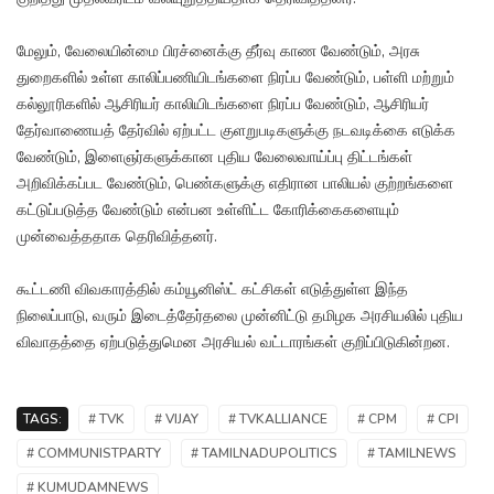
மேலும், வேலையின்மை பிரச்னைக்கு தீர்வு காண வேண்டும், அரசு
துறைகளில் உள்ள காலிப்பணியிடங்களை நிரப்ப வேண்டும், பள்ளி மற்றும்
கல்லூரிகளில் ஆசிரியர் காலியிடங்களை நிரப்ப வேண்டும், ஆசிரியர்
தேர்வாணையத் தேர்வில் ஏற்பட்ட குளறுபடிகளுக்கு நடவடிக்கை எடுக்க
வேண்டும், இளைஞர்களுக்கான புதிய வேலைவாய்ப்பு திட்டங்கள்
அறிவிக்கப்பட வேண்டும், பெண்களுக்கு எதிரான பாலியல் குற்றங்களை
கட்டுப்படுத்த வேண்டும் என்பன உள்ளிட்ட கோரிக்கைகளையும்
முன்வைத்ததாக தெரிவித்தனர்.
கூட்டணி விவகாரத்தில் கம்யூனிஸ்ட் கட்சிகள் எடுத்துள்ள இந்த
நிலைப்பாடு, வரும் இடைத்தேர்தலை முன்னிட்டு தமிழக அரசியலில் புதிய
விவாதத்தை ஏற்படுத்துமென அரசியல் வட்டாரங்கள் குறிப்பிடுகின்றன.
TAGS:
# TVK
# VIJAY
# TVKALLIANCE
# CPM
# CPI
# COMMUNISTPARTY
# TAMILNADUPOLITICS
# TAMILNEWS
# KUMUDAMNEWS