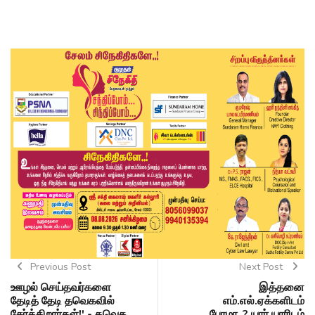
Previous Post
Next Post
ஊழல் செய்தவர்களை
இத்தனை
தேடித் தேடி தவெகவில்
எம்.எல்.ஏக்களிடம்
சேர்க்கிறார்கள்!' - தவெக
பேரமா..? யார் யாரிடம்