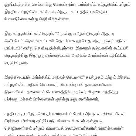
குறிப்பிடத்தக்க செல்வாக்கு கொண்டுள்ள மார்க்சிஸ்ட் கம்யூனிஸ்ட் மற்றும்
இந்திய கம்யூனிஸ்ட் கட்சிகள், அந்தக் கூட்டத்தில் பங்கேற்கப்
போவதில்லை என்று தெரிவித்துள்ளன.
இரு கம்யூனிஸ்ட் கட்சிகளும், "அரசுக்கு 5 ஆண்டுகளும் ஆதரவு
அளிப்போம். ஆனால் கூட்டணி தொடர்பாக தற்போது எந்த முடிவும் எடுக்க
மாட்டோம்" என்று தெளிவுபடுத்தியுள்ளன. இதனால் தவெகவின் கூட்டணி
வியூகத்திற்கு இது ஒரு பின்னடைவாக அரசியல் நோக்கர்கள் மதிப்பிட்டு
வருகின்றனர்.
இதற்கிடையில், மார்க்சிஸ்ட் மாநிலச் செயலாளர் சண்முகம் மற்றும் இந்திய
கம்யூனிஸ்ட் மாநிலச் செயலாளர் வீரபாண்டியன் தலைமையிலான
நிர்வாகிகள், தலைமைச் செயலகத்தில் முதல்வர் விஜயை சந்தித்து
பல்வேறு மக்கள் பிரச்னைகள் குறித்து மனு அளித்தனர்.
சந்திப்புக்குப் பிறகு செய்தியாளர்களிடம் பேசிய அவர்கள், விவசாயிகள்
பிரச்னை, மின்சார தட்டுப்பாடு, விவசாயக் கடன் தள்ளுபடி,
தொழிலாளர்கள் மற்றும் விவசாயத் தொழிலாளர்களின் கோரிக்கைகள்
குறித்து முதல்வரிடம் வலியுறுத்தியதாக தெரிவித்தனர்.