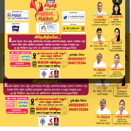
×
Home
அரசியல்
தவெக கூட்டணிக்கு கம்யூனிஸ்ட்கள் 'நோ'... அரசியலி...