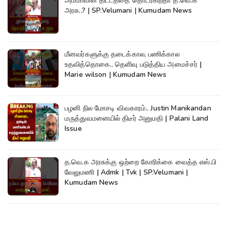
அம்மாவின் திட்டத்தை தொடர்கிறதா த.வெ.க
அரசு..? | SP.Velumani | Kumudam News
மீனவர்களுக்கு தடைக்கால, பணிக்கால
உதவித்தொகை.. தெளிவு படுத்திய அமைச்சர் |
Marie wilson | Kumudam News
பழனி நில மோசடி விவகாரம்.. Justin Manikandan
மருத்துவமனையில் திடீர் அனுமதி | Palani Land
Issue
த.வெ.க அரசுக்கு ஒற்றை கோரிக்கை வைத்த எஸ்.பி
வேலுமணி | Admk | Tvk | SP.Velumani |
Kumudam News