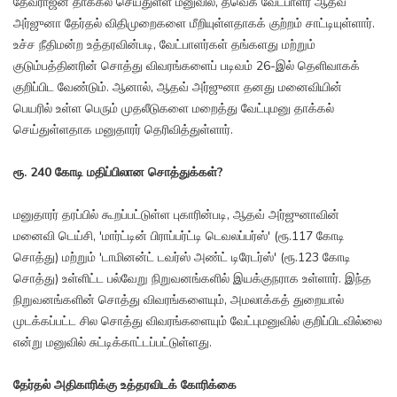
தேவராஜன் தாக்கல் செய்துள்ள மனுவில், தவெக வேட்பாளர் ஆதவ்
அர்ஜுனா தேர்தல் விதிமுறைகளை மீறியுள்ளதாகக் குற்றம் சாட்டியுள்ளார்.
உச்ச நீதிமன்ற உத்தரவின்படி, வேட்பாளர்கள் தங்களது மற்றும்
குடும்பத்தினரின் சொத்து விவரங்களைப் படிவம் 26-இல் தெளிவாகக்
குறிப்பிட வேண்டும். ஆனால், ஆதவ் அர்ஜுனா தனது மனைவியின்
பெயரில் உள்ள பெரும் முதலீடுகளை மறைத்து வேட்புமனு தாக்கல்
செய்துள்ளதாக மனுதாரர் தெரிவித்துள்ளார்.
ரூ. 240 கோடி மதிப்பிலான சொத்துக்கள்?
மனுதாரர் தரப்பில் கூறப்பட்டுள்ள புகாரின்படி, ஆதவ் அர்ஜுனாவின்
மனைவி டெய்சி, 'மார்ட்டின் பிராப்பர்ட்டி டெவலப்பர்ஸ்' (ரூ.117 கோடி
சொத்து) மற்றும் 'டாமினன்ட் டவர்ஸ் அண்ட் டிரேடர்ஸ்' (ரூ.123 கோடி
சொத்து) உள்ளிட்ட பல்வேறு நிறுவனங்களில் இயக்குநராக உள்ளார். இந்த
நிறுவனங்களின் சொத்து விவரங்களையும், அமலாக்கத் துறையால்
முடக்கப்பட்ட சில சொத்து விவரங்களையும் வேட்புமனுவில் குறிப்பிடவில்லை
என்று மனுவில் சுட்டிக்காட்டப்பட்டுள்ளது.
தேர்தல் அதிகாரிக்கு உத்தரவிடக் கோரிக்கை