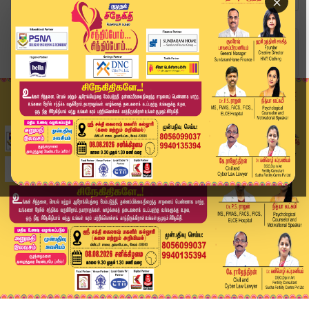
×
Home
வீடியோ ஸ்டோரி
"தென்னிந்தியாவில் மக்களை தவறாக வழிநடத்துகிறார்க...