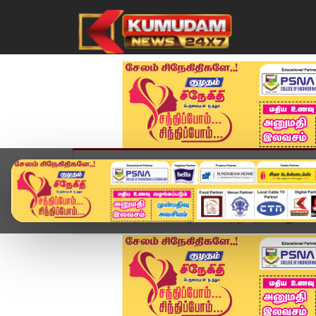
முகப்பு
விளையாட்டு
அண்மை
தமிழ்நாட
Home
அரசியல்
ஆமை வேகத்தில் நடைபெறும் வேட்பா