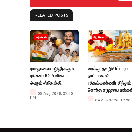
RELATED POSTS
அரசியல்
அரசியல்
ராமதாஸை பழிதீர்க்கும்
வாக்கு தவறிவிட்டாரா
ரங்கசாமி? "பலிகடா
நாட்டாமை?
ஆகும் ஸ்ரீகாந்தி"
ரத்தக்கண்ணீர் சிந்தும்
சொந்த சமுதாய மக்கள
09 Aug 2026, 02:30
PM
09 Aug 2026, 12:00
PM