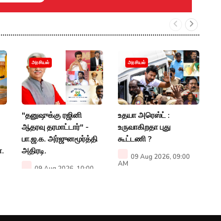
த
அரசியல்
அரசியல்
த
த
அ
"தனுஷுக்கு ரஜினி
உதயா அரெஸ்ட் :
P
ஆதரவு தரமாட்டார்" -
உருவாகிறதா புது
பா.ஜ.க. அர்ஜுனமூர்த்தி
கூட்டணி ?
்.
அதிரடி.
09 Aug 2026, 09:00
AM
09 Aug 2026, 10:00
AM