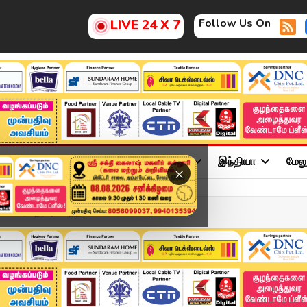
Follow Us On
LIVE 24 X 7
ு
சினிமா
அரசியல்
விளையாட்டு
இந்தியா
மேல
×
ளர் தேர்வு: காத்த...